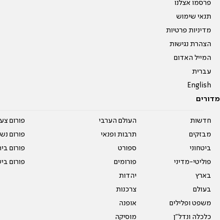
פרסמו אצלנו
תנאי שימוש
מדיניות פרטיות
הצהרת נגישות
המייל האדום
עברית
English
מדורים
חדשות
העולם הערבי
פורום צע
מבזקים
תרבות ופנאי
פורום נשו
ביטחוני
ספורט
פורום בי
פוליטי-מדיני
פורומים
פורום בי
בארץ
יהדות
בעולם
צרכנות
משפט ופלילים
אופנה
כלכלה ונדל"ן
מוסיקה