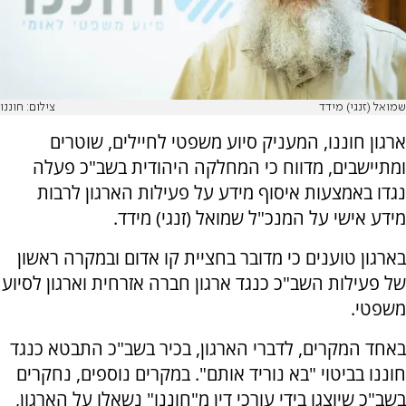
שמואל (זנגי) מידד
צילום: חוננו
ארגון חוננו, המעניק סיוע משפטי לחיילים, שוטרים
ומתיישבים, מדווח כי המחלקה היהודית בשב"כ פעלה
נגדו באמצעות איסוף מידע על פעילות הארגון לרבות
מידע אישי על המנכ"ל שמואל (זנגי) מידד.
בארגון טוענים כי מדובר בחציית קו אדום ובמקרה ראשון
של פעילות השב"כ כנגד ארגון חברה אזרחית וארגון לסיוע
משפטי.
באחד המקרים, לדברי הארגון, בכיר בשב"כ התבטא כנגד
חוננו בביטוי "בא נוריד אותם". במקרים נוספים, נחקרים
בשב"כ שיוצגו בידי עורכי דין מ"חוננו" נשאלו על הארגון,