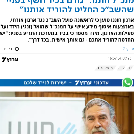
מנכ"ל חוננו: "גורם בכיר חשף בפניי
שהשב"כ החליט להוריד אותנו"
ארגון חוננו טוען כי לראשונה פועל השב"כ נגד ארגון אזרחי,
באמצעות איסוף מידע אישי על המנכ"ל שמואל (זנגי) מידד ועל
פעילות הארגון. מידד מספר כי בכיר במערכת התריע בפניו: "יש
החלטה להוריד אתכם - גם אותך אישית, בכל דרך".
ערוץ 7
1 דקות
4.09.25, 16:37
חוננו
שב"כ
שמואל מידד