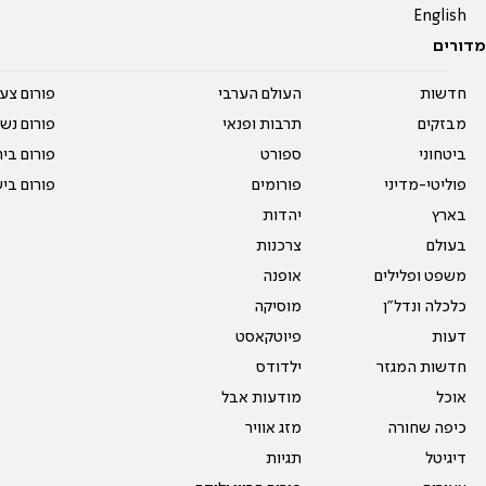
English
מדורים
חדשות
העולם הערבי
פורום צע
מבזקים
תרבות ופנאי
פורום נשו
ביטחוני
ספורט
פורום בי
פוליטי-מדיני
פורומים
פורום בי
בארץ
יהדות
בעולם
צרכנות
משפט ופלילים
אופנה
כלכלה ונדל"ן
מוסיקה
דעות
פיוטקאסט
חדשות המגזר
ילדודס
אוכל
מודעות אבל
כיפה שחורה
מזג אוויר
דיגיטל
תגיות