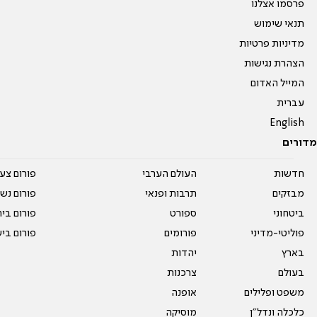
פרסמו אצלנו
תנאי שימוש
מדיניות פרטיות
הצהרת נגישות
המייל האדום
עברית
English
מדורים
חדשות
העולם הערבי
פורום צע
מבזקים
תרבות ופנאי
פורום נשו
ביטחוני
ספורט
פורום בי
פוליטי-מדיני
פורומים
פורום בי
בארץ
יהדות
בעולם
צרכנות
משפט ופלילים
אופנה
כלכלה ונדל"ן
מוסיקה