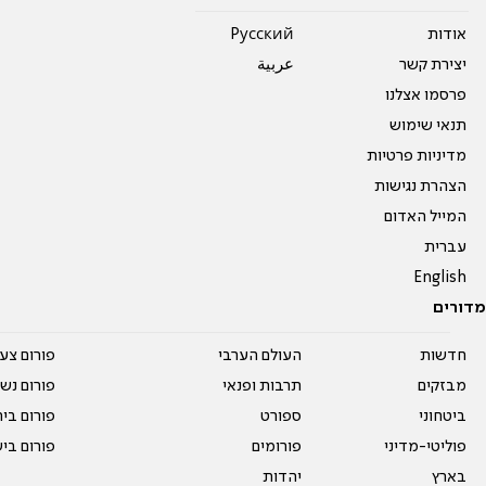
אודות
Pусский
יצירת קשר
عربية
פרסמו אצלנו
תנאי שימוש
מדיניות פרטיות
הצהרת נגישות
המייל האדום
עברית
English
מדורים
חדשות
העולם הערבי
פורום צע
מבזקים
תרבות ופנאי
פורום נשו
ביטחוני
ספורט
פורום בי
פוליטי-מדיני
פורומים
פורום בי
בארץ
יהדות