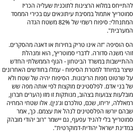
להתייחס במלוא הרצינות לתוכנית שעליה הכריז
סמוטריץ' אתמול במסיבת עיתונאים עם בכירי הממסד
המתנחלי: סיפוח רשמי של 82% משטח הגדה
המערבית".
הס הוסיפה "זה אינו טריק בחירות או דאגה מהסקרים.
זוהי משנה סדורה. לדברי סמוטריץ', הוא ומנהלת
ההתיישבות במשרד הביטחון - הגוף הממשלתי החדש
שיצר במיוחד למטרת הסיפוח - עמלו בחודשים האחרונים
על שרטוט מפות הריבונות. הסיפוח יהיה של שטח ולא
של בני אדם. לפלסטינים מוקצות לפי אותה מפה שש
מובלעות צבועות בצהוב, מנותקות זו מזו (הערים חברון,
רמאללה, יריחו, שכם, טולכרם וג'נין). אלו שטחי המחיה
שבהם יורשו הפלסטינים לנהל את עצמם. כך, אמר
סמוטריץ' בלי להניד עפעף, גם יישמר "רוב יהודי מובהק
במדינת ישראל יהודית-דמוקרטית".