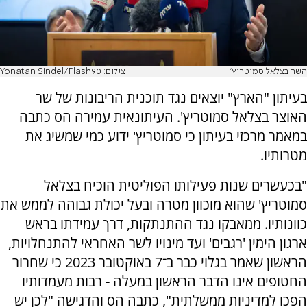
השר בצלאל סמוטריץ'
צילום: Yonatan Sindel/Flash90
בעיתון "הארץ" יוצאים נגד תוכנית הריבונות של שר
האוצר בצלאל סמוטריץ'. העיתונאית עמירה הס כתבה
במאמר מרכזי בעיתון כי סמוטריץ' ידוע כמי שמשיג את
מטרותיו.
"בכעשרים שנות פעילותו הפוליטית הוכיח בצלאל
סמוטריץ' שהוא מוכוון מטרה ובעל יכולת גבוהה לממש את
כוונותיו. ממאבקו נגד ההתנתקות, דרך עמידתו בראש
ארגון הימין 'רגבים' ועד מינויו לשר האחראי להתנחלויות,
הראשון שאמר בגלוי כבר ב־7 באוקטובר 2023 כי שחרור
החטופים אינו הדבר הראשון במעלה - רבות מעמדותיו
הפכו למדיניות ממשלתית", כתבה הס והדגישה "לכן יש