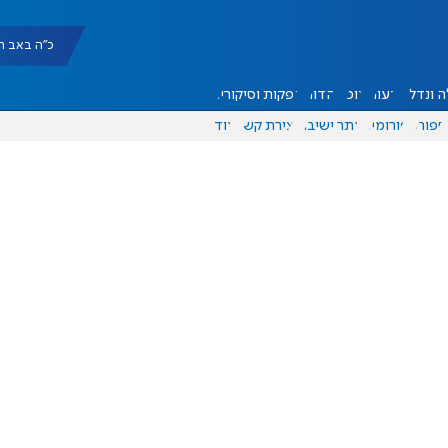
כ"ה באב תשפ"ו |
 ונדל"ן
דעות
אוכל
יהדות
הפקות וסיקורים
ספורט
פורומים
אתר ישיבה
יצירת קשר
עוד