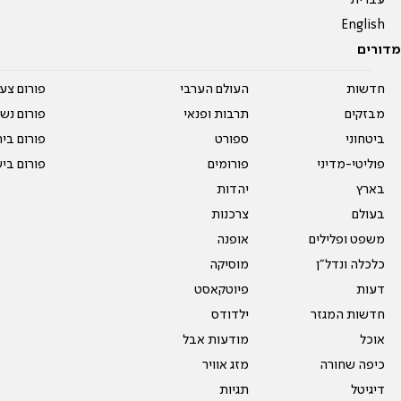
עברית
English
מדורים
חדשות
העולם הערבי
פורום צע
מבזקים
תרבות ופנאי
פורום נשו
ביטחוני
ספורט
פורום בי
פוליטי-מדיני
פורומים
פורום בי
בארץ
יהדות
בעולם
צרכנות
משפט ופלילים
אופנה
כלכלה ונדל"ן
מוסיקה
דעות
פיוטקאסט
חדשות המגזר
ילדודס
אוכל
מודעות אבל
כיפה שחורה
מזג אוויר
דיגיטל
תגיות