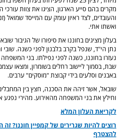
מיוחד, לציון 25 שנה לפעילותו בעלון חשפו ב
מקרים בהם סייע הארגון, הציגו את צוות עורכי הד
והעובדים, לצד ראיון עומק עם המייסד שמואל (זנג
ואשתו אתי.
בעלון מציגים בחוננו את סיפורו של הגיבור שובאל 
נתן הי"ד, שנפל בקרב בלבנון לפני כשנה. שובי 
נעזרו בחוננו, כשנה לפני נפילתו. בני המשפחה י
שבת, בסמוך ליישוב רחלים בשומרון, ומצאו עצמ
באבנים וסלעים בידי קבוצת "מוסקים" ערבים.
שובאל, אשר זיהה את הסכנה, חצץ בין המחבלים 
וחילץ את בני המשפחה מהאירוע. מהירי נפגע אח
לקריאת העלון המלא
רוצים להיות שגרירים של קמפיין חוננו? זה ה
להצטרף