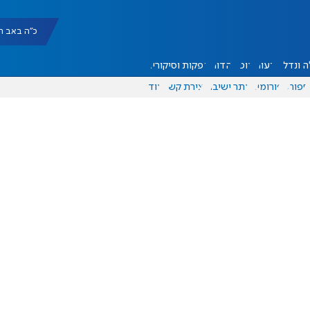
כ"ה באב תשפ"ו |
 ונדל"ן
דעות
אוכל
יהדות
הפקות וסיקורים
ספורט
פורומים
אתר ישיבה
יצירת קשר
עוד