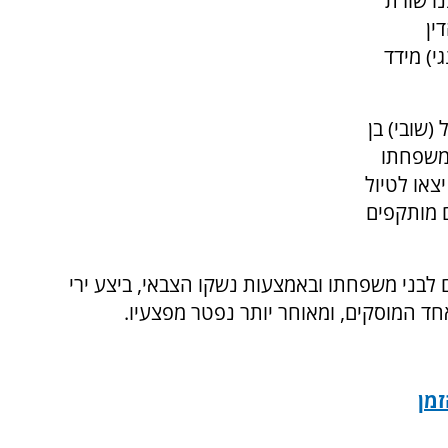
חוננו שורת
ין
י) מידד
(שובי) בן
ומשפחתו
צאו לטיול
ם מותקפים
לבני משפחתו ובאמצעות נשקו הצבאי, ביצע ירי
ד המוסקים, ומאוחר יותר נפטר מפצעיו.
זמן