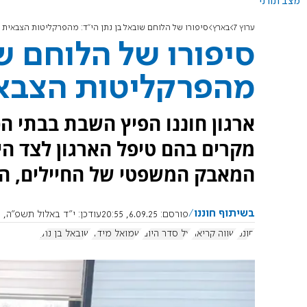
מצב תורני
ערוץ 7
בארץ
סיפורו של הלוחם שובאל בן נתן הי"ד: מהפרקליטות הצבאית ל
סיפורו של הלוחם שו
מהפרקליטות הצבאית
ארגון חוננו הפיץ השבת בבתי ה
המאבק המשפטי של החיילים, הש
בשיתוף חוננו
פורסם:
6.09.25, 20:55
עודכן:
י"ד באלול תשפ"ה, 7.9.2025, 18:25:01
חוננו
שווה קריאה
על סדר היום
שמואל מידד
שובאל בן נתן