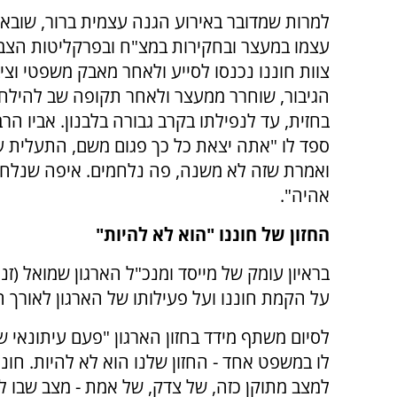
למרות שמדובר באירוע הגנה עצמית ברור, שובא
עצמו במעצר ובחקירות במצ"ח ובפרקליטות הצב
צוות חוננו נכנסו לסייע ולאחר מאבק משפטי וציב
הגיבור, שוחרר ממעצר ולאחר תקופה שב להילחם
בחזית, עד לנפילתו בקרב גבורה בלבנון. אביו הרב 
ספד לו "אתה יצאת כל כך פגום משם, התעלית 
ואמרת שזה לא משנה, פה נלחמים. איפה שנלח
אהיה".
החזון של חוננו "הוא לא להיות"
בראיון עומק של מייסד ומנכ"ל הארגון שמואל (ז
על הקמת חוננו ועל פעילותו של הארגון לאורך ה
לסיום משתף מידד בחזון הארגון "פעם עיתונאי שא
לו במשפט אחד - החזון שלנו הוא לא להיות. חוננו
למצב מתוקן כזה, של צדק, של אמת - מצב שבו לא 