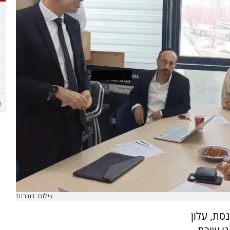
צילום: דוברות
סת, עלון