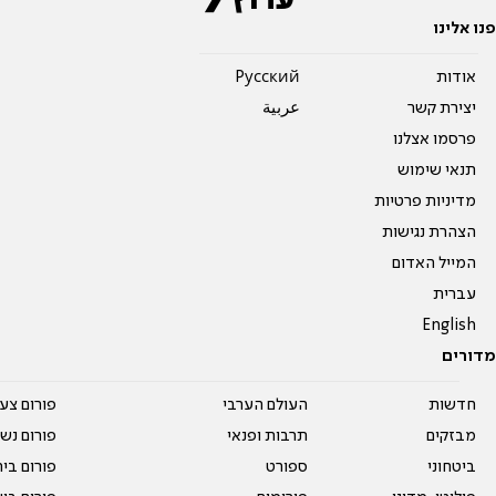
פנו אלינו
אודות
Pусский
יצירת קשר
عربية
פרסמו אצלנו
תנאי שימוש
מדיניות פרטיות
הצהרת נגישות
המייל האדום
עברית
English
מדורים
חדשות
העולם הערבי
פורום צע
מבזקים
תרבות ופנאי
פורום נשו
ביטחוני
ספורט
פורום בי