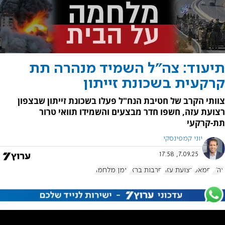
תיעוד: צה"ל השמיד מנהרה תת
קרקעית בשכונת זייתון
צוותי הקרב של חטיבת הנח"ל פעלו בשכונת זייתון שבצפון
רצועת עזה, חשפו חדר מבצעים והשמידו תוואי טרור
תת-קרקעי
יוני קמפינסקי
7.09.25, 17:58
צה"ל
חמאס
רצועת עזה
חרבות ברזל
יומן מלחמה