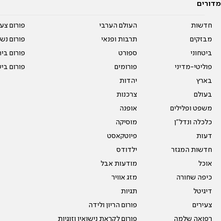
מדורים
חדשות
העולם הערבי
פורום צע
מבזקים
תרבות ופנאי
פורום נשו
ביטחוני
ספורט
פורום בי
פוליטי-מדיני
פורומים
פורום בי
בארץ
יהדות
בעולם
צרכנות
משפט ופלילים
אופנה
כלכלה ונדל"ן
מוסיקה
דעות
פיוטקאסט
חדשות המגזר
ילדודס
אוכל
מודעות אבל
כיפה שחורה
מזג אוויר
דיגיטל
תגיות
צעירים
פורום הריון ולידה
רפואה שלמה
פורום לקראת נישואין וזוגיות