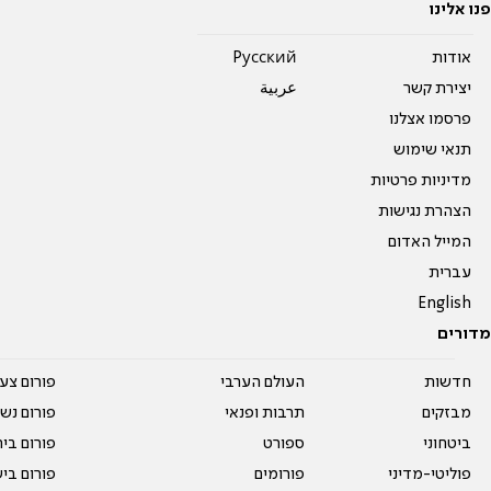
פנו אלינו
אודות
Pусский
יצירת קשר
عربية
פרסמו אצלנו
תנאי שימוש
מדיניות פרטיות
הצהרת נגישות
המייל האדום
עברית
English
מדורים
חדשות
העולם הערבי
פורום צע
מבזקים
תרבות ופנאי
פורום נשו
ביטחוני
ספורט
פורום בי
פוליטי-מדיני
פורומים
פורום בי