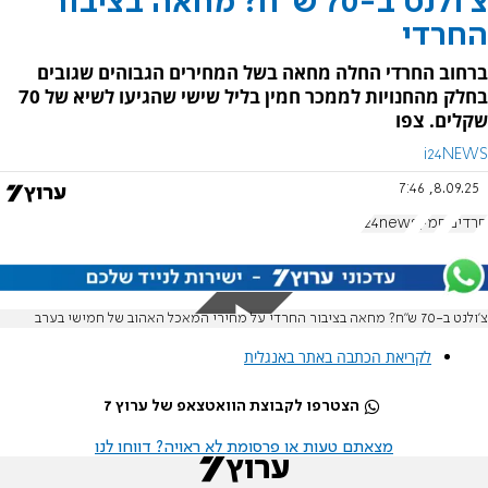
צ'ולנט ב-70 ש"ח? מחאה בציבור
החרדי
ברחוב החרדי החלה מחאה בשל המחירים הגבוהים שגובים
בחלק מהחנויות לממכר חמין בליל שישי שהגיעו לשיא של 70
שקלים. צפו
i24NEWS
8.09.25, 7:46
חרדים
חמין
i24news
צ'ולנט ב-70 ש"ח? מחאה בציבור החרדי על מחירי המאכל האהוב של חמישי בערב
לקריאת הכתבה באתר באנגלית
הצטרפו לקבוצת הוואטצאפ של ערוץ 7
מצאתם טעות או פרסומת לא ראויה? דווחו לנו