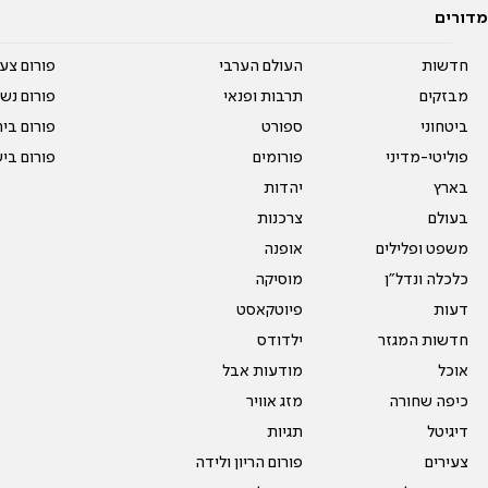
מדורים
חדשות
העולם הערבי
פורום צע
מבזקים
תרבות ופנאי
פורום נשו
ביטחוני
ספורט
פורום בי
פוליטי-מדיני
פורומים
פורום בי
בארץ
יהדות
בעולם
צרכנות
משפט ופלילים
אופנה
כלכלה ונדל"ן
מוסיקה
דעות
פיוטקאסט
חדשות המגזר
ילדודס
אוכל
מודעות אבל
כיפה שחורה
מזג אוויר
דיגיטל
תגיות
צעירים
פורום הריון ולידה