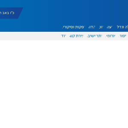
כ"ו באב תשפ"ו |
 ונדל"ן
דעות
אוכל
יהדות
הפקות וסיקורים
ספורט
פורומים
אתר ישיבה
יצירת קשר
עוד