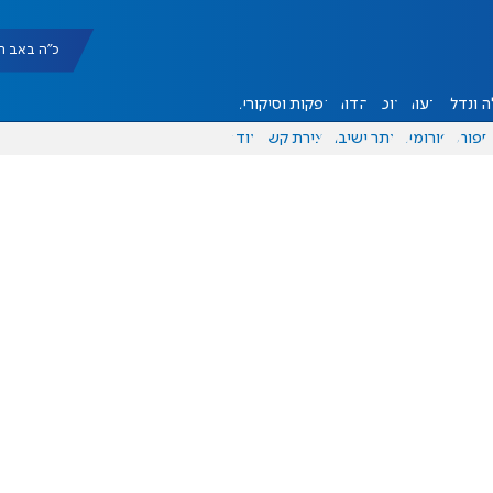
כ"ה באב תשפ"ו |
 ונדל"ן
דעות
אוכל
יהדות
הפקות וסיקורים
ספורט
פורומים
אתר ישיבה
יצירת קשר
עוד