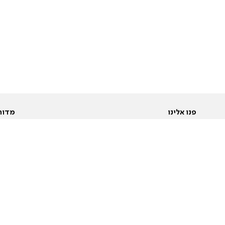
פנו אלינו
מדור
אודות
Pусский
חד
יצירת קשר
عربية
מב
פרסמו אצלנו
בי
תנאי שימוש
פו
מדיניות פרטיות
בא
הצהרת נגישות
בע
המייל האדום
מש