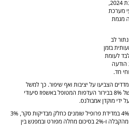
משרד הבריאות פרסם את דוח מדדי האיכות לשנת 2024,
י מערכת
ה מגמת
של 92% בביצוע צנתור לב
מעותית בזמן
CT ראש - 24 דקות בלבד לעומת
ה של 95% במסירת הודעה
י חד.
ים הצביעו על יציבות ואף שיפור. כך למשל
נצפתה עלייה של 5% בהלימות דיאליזה, עלייה של 8% בבירור העדפות המטופל באשפוז סיעודי
בבתי החולים לבריאות הנפש נרשמה עלייה של 4% במדידת פרופיל שומנים כחלק מבדיקות סקר, 3%
בהכנת תוכנית טיפול מתועדת תוך חמישה ימים מהקבלה ו-2% בסיכום מחלה מפורט ובמפגש בין