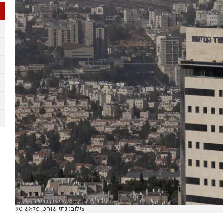
צילום: נתי שוחט, פלאש 90