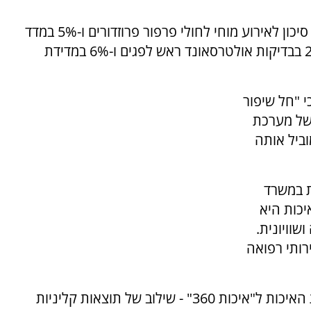
בבתי חולים כלליים חלה עלייה של 3% בהערכת סיכון לאירוע מוחי לחולי פרפור פרוזדורים ו-5% במדד
הלימות דיאליזה. עם זאת, נרשמה ירידה של 21% בבדיקות אולטרסאונד ראש לפגים ו-6% במדידת
י "חל שיפור
של מערכת
ביל אותה
ת במשרד
יכות היא
וויונית.
ותי רפואה
הדוח מציין כי בשנה הקרובה יורחב תחום מדידת האיכות ל"איכות 360" - שילוב של תוצאות קליניות