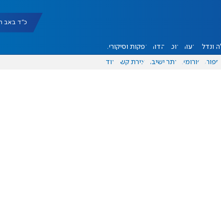
כ"ד באב תשפ"ו |
 ונדל"ן
דעות
אוכל
יהדות
הפקות וסיקורים
ספורט
פורומים
אתר ישיבה
יצירת קשר
עוד