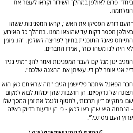
ביחד" פרצו לאולפן במהלך השידור וקראו לעצור את
המלחמה.
"העם דורש הפסיקו את האש", קראו המפגינות ששהו
באולפן מספר דקות עד שהוצאו ממנו. במהלך כל האירוע
התייחס פאנל התוכנית בחיוך לפריצה לאולפן. "הו, מזמן
לא היה לנו משהו כזה", אמרו החברים.
המגיב ינון מגל קם לעבר המפגינות ואמר להן: "מתי נגיד
די? אני אומר לכן די. עשיתן את ההצגה שלכם".
חבר הפאנל איתמר פליישמן הגיב: "מה שראיתם כאן הוא
תצוגה של נרקסיזם. הן חושבות שהן יכולות לבוא למקום
שבו מתקיים דיון תרבותי, לחטוף ולנצל את זמן המסך שלו
- הנחמה היא שהן באו לכאן - כי הן יודעות בדיוק באיזה
ערוץ העם מסתכל".
הצטרפו לקבוצת הוואטצאפ של ערוץ 7