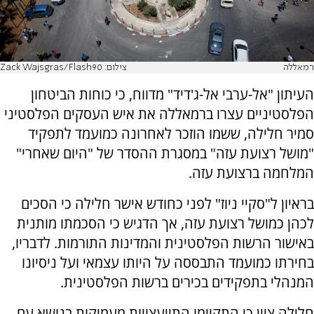
רמאללה
צילום: Zack Wajsgras/Flash90
העיתון "אל-ערבי אל-ג'דיד" מדווח, כי כוחות הביטחון
הפלסטיניים עצרו ברמאללה את איש העסקים הפלסטיני
סמיר חלילה, ששמו הוזכר לאחרונה כמועמד לתפקיד
"מושל רצועת עזה" במסגרת ההסדר של "היום שאחרי"
המלחמה ברצועת עזה.
בראיון ל"סקיי ניוז" לפני כחודש אישר חלילה כי הסכים
לכהן כמושל רצועת עזה, אך הדגיש כי הסכמתו מותנית
באישור הרשות הפלסטינית והמדינות התורמות. לדבריו,
בחירתו כמועמד התבססה על היותו עצמאי ועל ניסיונו
המנהלי בתפקידים בכירים ברשות הפלסטינית.
חלילה ציין כי התקיימו התייעצויות מעמיקות בנושא עם