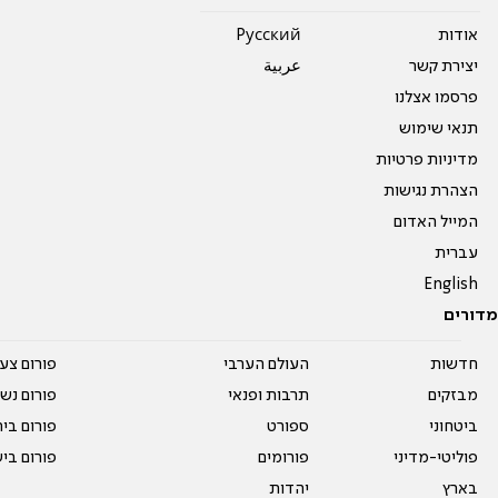
אודות
Pусский
יצירת קשר
عربية
פרסמו אצלנו
תנאי שימוש
מדיניות פרטיות
הצהרת נגישות
המייל האדום
עברית
English
מדורים
חדשות
העולם הערבי
פורום צע
מבזקים
תרבות ופנאי
פורום נשו
ביטחוני
ספורט
פורום בי
פוליטי-מדיני
פורומים
פורום בי
בארץ
יהדות