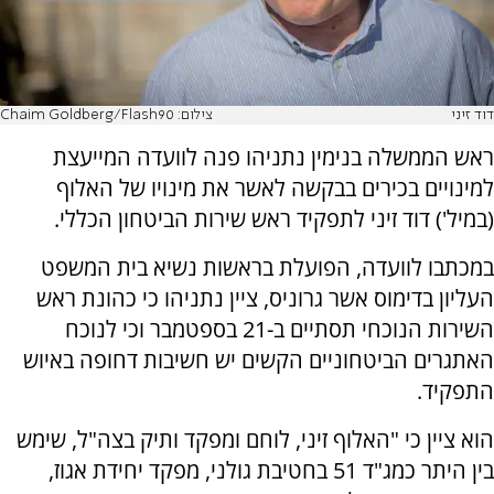
דוד זיני
צילום: Chaim Goldberg/Flash90
ראש הממשלה בנימין נתניהו פנה לוועדה המייעצת
למינויים בכירים בבקשה לאשר את מינויו של האלוף
(במיל') דוד זיני לתפקיד ראש שירות הביטחון הכללי.
במכתבו לוועדה, הפועלת בראשות נשיא בית המשפט
העליון בדימוס אשר גרוניס, ציין נתניהו כי כהונת ראש
השירות הנוכחי תסתיים ב-21 בספטמבר וכי לנוכח
האתגרים הביטחוניים הקשים יש חשיבות דחופה באיוש
התפקיד.
הוא ציין כי "האלוף זיני, לוחם ומפקד ותיק בצה"ל, שימש
בין היתר כמג"ד 51 בחטיבת גולני, מפקד יחידת אגוז,