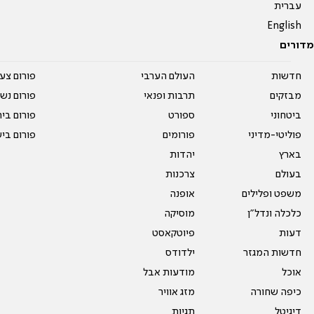
עברית
English
מדורים
חדשות
העולם הערבי
פורום צע
מבזקים
תרבות ופנאי
פורום נשו
ביטחוני
ספורט
פורום בי
פוליטי-מדיני
פורומים
פורום בי
בארץ
יהדות
בעולם
צרכנות
משפט ופלילים
אופנה
כלכלה ונדל"ן
מוסיקה
דעות
פיוטקאסט
חדשות המגזר
ילדודס
אוכל
מודעות אבל
כיפה שחורה
מזג אוויר
דיגיטל
תגיות