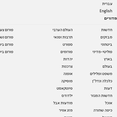
עברית
English
מדורים
חדשות
העולם הערבי
פורום צע
מבזקים
תרבות ופנאי
פורום נשו
ביטחוני
ספורט
פורום בי
פוליטי-מדיני
פורומים
פורום בי
בארץ
יהדות
בעולם
צרכנות
משפט ופלילים
אופנה
כלכלה ונדל"ן
מוסיקה
דעות
פיוטקאסט
חדשות המגזר
ילדודס
אוכל
מודעות אבל
כיפה שחורה
מזג אוויר