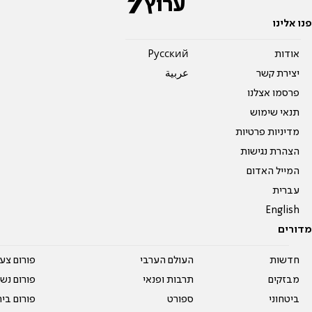
פנו אלינו
אודות
Pусский
יצירת קשר
عربية
פרסמו אצלנו
תנאי שימוש
מדיניות פרטיות
הצהרת נגישות
המייל האדום
עברית
English
מדורים
חדשות
העולם הערבי
פורום צע
מבזקים
תרבות ופנאי
פורום נשו
ביטחוני
ספורט
פורום בי