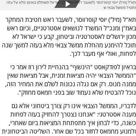
תא״ל (מיל) יוסי קופרווסר (לשעבר רח״ט מחקר): ישראל תשתלט באופן מלא על עזה
ותטיל ממשל צבאי ש
תא"ל (מיל') יוסי קופרווסר, לשעבר ראש חטיבת המחקר
באמ"ן ומנכ"ל המשרד לנושאים אסטרטגיים, וכיום ראש
מכון ירושלים לאסטרטגיה וביטחון, קבע כי ישראל לא
תוכל להימנע מהחלת ממשל צבאי מלא בעזה למשך שנה
לפחות, ואולי אף מעבר לכך.
בראיון לפודקאסט "הינשוף" בהנחיית לירון רוז אמר כי
"הממשל הצבאי יהיה מציאות זמנית, אבל מציאות שאין
ממנה מנוס. רק אם נגלה נכונות לשלם את המחיר הזה,
נוכל להבטיח שלא נעמוד שוב בפני חמאס מחוזק".
לדבריו, הממשל הצבאי אינו רק צורך ביטחוני אלא גם
מענה אסטרטגי: "אנחנו נצטרך להחזיק בעזה לפחות
כשנה, כדי לבחון איך מתפתחת המציאות ביום שאחרי,
ולמנוע מחמאס לחזור בכל שם אחר. השליטה הביטחונית