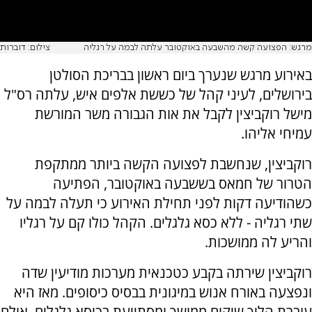
מרגש: הפצועה קשה מהשבעה באוקטובר עלתה לבמה על רגליה
צילום: דוברות
באירוע מרגש שנערך ביום ראשון בבריכת הסולטן
בירושלים, לעיני קהל של כששת אלפים איש, עלתה רס"ל
מישל רוקביצין לקבל את אות הגבורה משר המורשת
עמיחי אליהו.
רוקביצין, שנחשבת לפצועה הקשה ביותר ממתקפת
הטרור של חמאס בששבעה באוקטובר, הפתיעה
כשהודיעה דקות לפני תחילת האירוע כי תעלה לבמה על
שתי רגליה - ללא כסא גלגלים. הקהל כולו קם על רגליו
והריע לה ממושכות.
רוקביצין שירתה בקבע כטכנאית מערכות מודיעין שדה
ונפצעה באורח אנוש במיגונית בבסיס כיסופים. מאז היא
עוברת הליך שיקום ממושך ומסתייעת בכיסא גלגלים, אולם