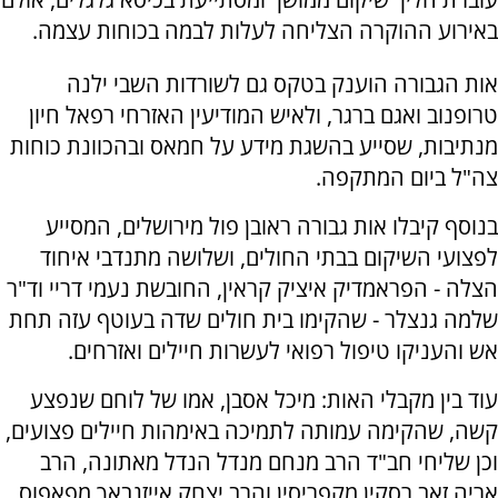
באירוע ההוקרה הצליחה לעלות לבמה בכוחות עצמה.
אות הגבורה הוענק בטקס גם לשורדות השבי ילנה
טרופנוב ואגם ברגר, ולאיש המודיעין האזרחי רפאל חיון
מנתיבות, שסייע בהשגת מידע על חמאס ובהכוונת כוחות
צה"ל ביום המתקפה.
בנוסף קיבלו אות גבורה ראובן פול מירושלים, המסייע
לפצועי השיקום בבתי החולים, ושלושה מתנדבי איחוד
הצלה - הפראמדיק איציק קראין, החובשת נעמי דריי וד"ר
שלמה גנצלר - שהקימו בית חולים שדה בעוטף עזה תחת
אש והעניקו טיפול רפואי לעשרות חיילים ואזרחים.
עוד בין מקבלי האות: מיכל אסבן, אמו של לוחם שנפצע
קשה, שהקימה עמותה לתמיכה באימהות חיילים פצועים,
וכן שליחי חב"ד הרב מנחם מנדל הנדל מאתונה, הרב
אריה זאב רסקין מקפריסין והרב יצחק אייזנבאך מפאפוס.