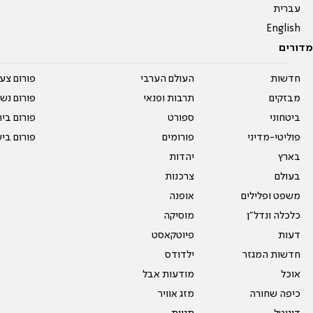
עברית
English
מדורים
חדשות
העולם הערבי
פורום צע
מבזקים
תרבות ופנאי
פורום נשו
ביטחוני
ספורט
פורום בי
פוליטי-מדיני
פורומים
פורום בי
בארץ
יהדות
בעולם
צרכנות
משפט ופלילים
אופנה
כלכלה ונדל"ן
מוסיקה
דעות
פיוטקאסט
חדשות המגזר
ילדודס
אוכל
מודעות אבל
כיפה שחורה
מזג אוויר