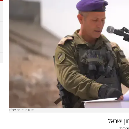
צילום: דובר צה"ל
ון ישראל