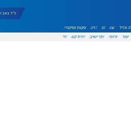
כ"ד באב תשפ"ו |
 ונדל"ן
דעות
אוכל
יהדות
הפקות וסיקורים
ספורט
פורומים
אתר ישיבה
יצירת קשר
עוד