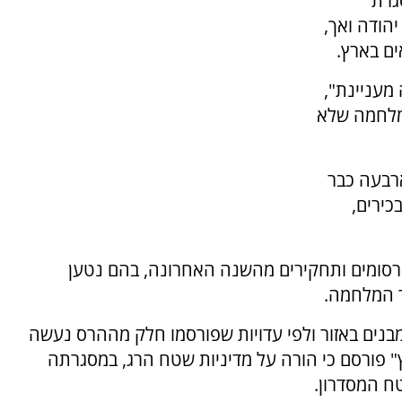
גרת
ה 252, תת-אלוף יהודה ואך,
ים בארץ.
 מעניינת",
מלחמה שלא
 ארבעה כבר
כירים,
סומים ותחקירים מהשנה האחרונה, בהם נטען
ך המלחמה.
בנים באזור ולפי עדויות שפורסמו חלק מההרס נעשה
ץ" פורסם כי הורה על מדיניות שטח הרג, במסגרתה
ח המסדרון.