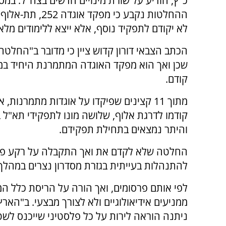
כ"ץ, הודיע על שורת מינויים חדשים בצה"ל. במס
ההחלטות נקבע כי מפקד אוגד
לא יקודם לתפקיד נוסף, אלא ייצא ללימודים מלא
הכתב הצבאי דורון קדוש ציין כי מדובר ב"החלטה
שכן ואך הוא מפקד האוגדה המתמרנת היחיד ב
קודם.
מתוך 11 קצינים שפיקדו על אוגדות מתמרנות,
קודמו לדרגת אלוף, שלושה מונו לתפקידי תא"ל ב
והיתר נמצאים בתחילת תפקידם.
החלטה שלא לקדם את ואך התקבלה על רקע פר
להתנהלות בעייתית בגזרת מסדרון נצרים במהל
לפי אותם פרסומים, ואך הורה על הריסת כלל המ
ממניעים אידיאולוגיים ולא לצורך מבצעי. ב"האר
ניתנה הוראה לירות על כל פלסטיני שייכנס לשט