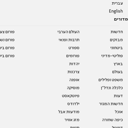
עברית
English
מדורים
חדשות
העולם הערבי
פורום צע
מבזקים
תרבות ופנאי
פורום נשו
ביטחוני
ספורט
פורום בי
פוליטי-מדיני
פורומים
פורום בי
בארץ
יהדות
בעולם
צרכנות
משפט ופלילים
אופנה
כלכלה ונדל"ן
מוסיקה
דעות
פיוטקאסט
חדשות המגזר
ילדודס
אוכל
מודעות אבל
כיפה שחורה
מזג אוויר