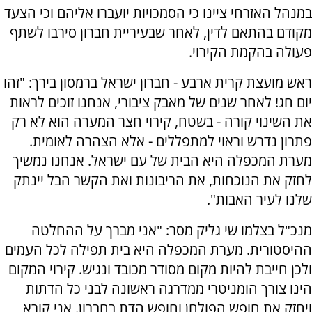
במנהל האזרחי ציינו כי הסמכויות יועברו אליהם וכי הצעד
מקודם בהתאם לדין, לאחר שבעיריית חברון סירבו לשתף
פעולה בהקמת הקירוי.
ראש מועצת קרית ארבע - חברון ישראל ברמסון בירך: "זהו
יום חג! לאחר שנים של מאבק ציבורי, אנחנו זוכים לראות
את השינוי קורה - בשטח, קירוי חצר המערה הוא לא רק
פתרון נדרש וראוי למתפללים - אלא הצהרה לאומית.
מערת המכפלה היא הבית של עם ישראל. אנחנו נמשיך
לחזק את הנוכחות, את הריבונות ואת הקשר הבל יינתק
שלנו לעיר האבות".
מנכ"ל בצלמו שי גליק מסר: "אני מברך על ההחלטה
ההיסטורית. מערת המכפלה היא בית תפילה לכל העמים
ולכן חייבת להיות מקום מסודר מכובד ונגיש. קירוי המקום
הינו צורך הומניטרי ממדרגה ראשונה לבני כל הדתות
ויחזק את חופש הפולחן וחופש הדת בחברון. אני קורא