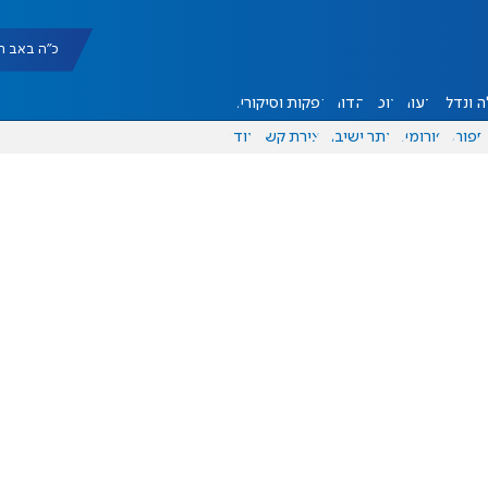
כ"ה באב תשפ"ו |
 ונדל"ן
דעות
אוכל
יהדות
הפקות וסיקורים
ספורט
פורומים
אתר ישיבה
יצירת קשר
עוד