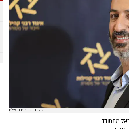
צילום: באדיבות המצלם
אל מתמודד