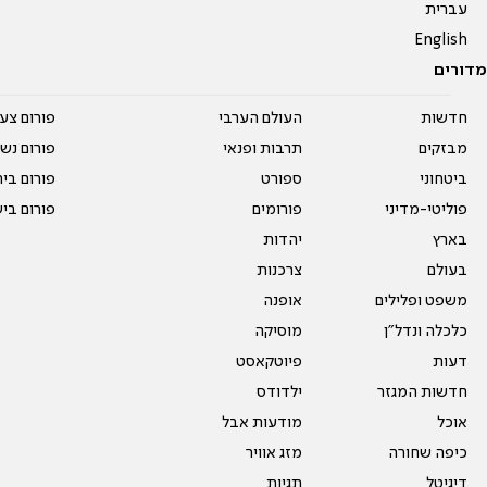
עברית
English
מדורים
חדשות
העולם הערבי
פורום צע
מבזקים
תרבות ופנאי
פורום נשו
ביטחוני
ספורט
פורום בי
פוליטי-מדיני
פורומים
פורום בי
בארץ
יהדות
בעולם
צרכנות
משפט ופלילים
אופנה
כלכלה ונדל"ן
מוסיקה
דעות
פיוטקאסט
חדשות המגזר
ילדודס
אוכל
מודעות אבל
כיפה שחורה
מזג אוויר
דיגיטל
תגיות