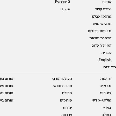
אודות
Pусский
יצירת קשר
عربية
פרסמו אצלנו
תנאי שימוש
מדיניות פרטיות
הצהרת נגישות
המייל האדום
עברית
English
מדורים
חדשות
העולם הערבי
פורום צע
מבזקים
תרבות ופנאי
פורום נשו
ביטחוני
ספורט
פורום בי
פוליטי-מדיני
פורומים
פורום בי
בארץ
יהדות
בעולם
צרכנות