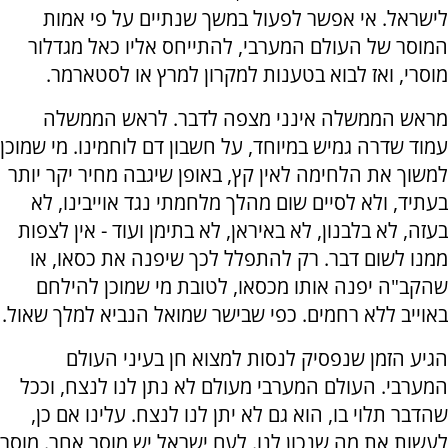
לישראל. אי אפשר לפעול במשך שנתיים על פי אמות
המוסר של העולם המערבי, להתייחס אליו כאל מגדלור
מוסרי, ואז לבוא בטענות למקרון למרץ או לסטארמר.
מראש הממשלה אינני מצפה לדבר. לראש הממשלה
עמוד שדרה גמיש במיוחד, על חשבון דם לוחמינו. מי שמוכן
למשוך את הלחימה לאין קץ, באופן שיגבה מחיר יקר יותר
בעתיד, ולא לסיים שום מהלך מלחמתי נגד אוייבינו, לא
בעזה, לא בלבנון, לא באיראן, לא בתימן ועוד - אין לצפות
ממנו לשום דבר. רק להתפלל לכך שיפנה את כסאו, או
שהקב"ה יפנה אותו מכסאו, לטובת מי שמוכן להילחם
באוייב ללא רחמים. כפי שבישר שמואל הנביא למלך שאול.
הגיע הזמן שנפסיק לנסות למצוא חן בעיני העולם
המערבי. העולם המערבי מעולם לא נתן לנו לנצח, וככל
שהדבר תלוי בו, הוא גם לא יתן לנו לנצח. עלינו אם כן,
לעשות את מה שנכון לנו. לעם ישראל יש מוסר אחר. מוסר