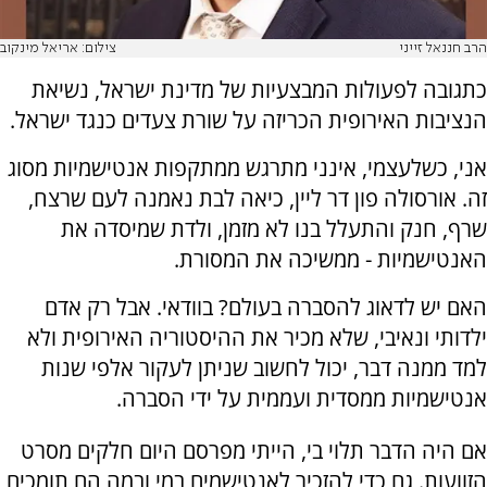
הרב חננאל זייני
צילום: אריאל מינקוב
כתגובה לפעולות המבצעיות של מדינת ישראל, נשיאת
הנציבות האירופית הכריזה על שורת צעדים כנגד ישראל.
אני, כשלעצמי, אינני מתרגש ממתקפות אנטישמיות מסוג
זה. אורסולה פון דר ליין, כיאה לבת נאמנה לעם שרצח,
שרף, חנק והתעלל בנו לא מזמן, ולדת שמיסדה את
האנטישמיות - ממשיכה את המסורת.
האם יש לדאוג להסברה בעולם? בוודאי. אבל רק אדם
ילדותי ונאיבי, שלא מכיר את ההיסטוריה האירופית ולא
למד ממנה דבר, יכול לחשוב שניתן לעקור אלפי שנות
אנטישמיות ממסדית ועממית על ידי הסברה.
אם היה הדבר תלוי בי, הייתי מפרסם היום חלקים מסרט
הזוועות. גם כדי להזכיר לאנטישמים במי ובמה הם תומכים,