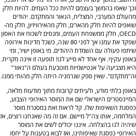
וכך שאפו בהמשך בעצמם להיות ככל העמים. להיות חלק
מהעולם המערבי, המצליח, הנאור והמתקדם. יהודים
שואפים להיות חלק מהאו"ם, חלק מהאירוויזיון, חלק מה-
OECD, חלק ממשפחת העמים, ומנסים לשכוח את האסון
שפקד את עמנו אך לפני 80 שנה, כשכל מדינות אירופה
שיתפו פעולה עם השמדת היהודים. מי באופן ישיר, ומי
באופן עקיף. אף אחד לא סייע לנו! תופעה זו אינה מקרית.
היא מצביעה על אנטישמיות מוטבעת בעולם ה"נאור"
וה"מתקדם". שאין ספק שגרמניה היתה חלק מהותי ממנו.
באופן בלתי מודע, ולעיתים קרובות מתוך מודעות מלאה,
המיינסטרים הישראלי שם את המוסר האירופי הצבוע,
כפסגת השאיפות שלו. קל לראות זאת במסגרת מוסר
המלחמה, אותו צה"ל מיישם. אם זה מה שאנחנו רוצים, אז
שיהיה לנו בהצלחה. איננו יכולים לשים את המוסר
האירופי כפסגת שאיפותינו, ואז לבוא בטענות על יחסו