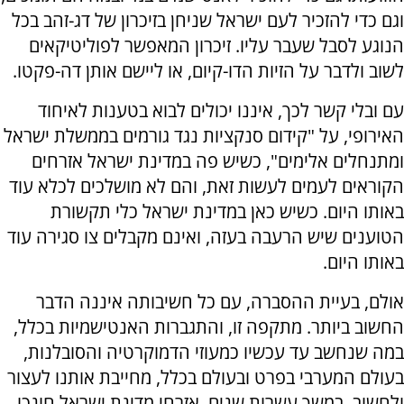
וגם כדי להזכיר לעם ישראל שניחן בזיכרון של דג-זהב בכל
הנוגע לסבל שעבר עליו. זיכרון המאפשר לפוליטיקאים
לשוב ולדבר על הזיות הדו-קיום, או ליישם אותן דה-פקטו.
עם ובלי קשר לכך, איננו יכולים לבוא בטענות לאיחוד
האירופי, על "קידום סנקציות נגד גורמים בממשלת ישראל
ומתנחלים אלימים", כשיש פה במדינת ישראל אזרחים
הקוראים לעמים לעשות זאת, והם לא מושלכים לכלא עוד
באותו היום. כשיש כאן במדינת ישראל כלי תקשורת
הטוענים שיש הרעבה בעזה, ואינם מקבלים צו סגירה עוד
באותו היום.
אולם, בעיית ההסברה, עם כל חשיבותה איננה הדבר
החשוב ביותר. מתקפה זו, והתגברות האנטישמיות בכלל,
במה שנחשב עד עכשיו כמעוזי הדמוקרטיה והסובלנות,
בעולם המערבי בפרט ובעולם בכלל, מחייבת אותנו לעצור
ולחשוב. במשך עשרות שנים, אזרחי מדינת ישראל חונכו,