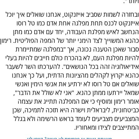
ויותר".
ובחזרה לשמות שסביב אייזנקוט, אנחנו שואלים איך יוכל
אייזנקוט לכנס תחת מפלגה אחת אדם כמו טל רוסו
הנחשב לאיש מפלגת העבודה, יחד עם אדם כמו מתן
כהנא המשוייך לצד הימני יותר של המפה הפוליטית. רימון
סבור שאכן הטענה נכונה, אך "במפלגה שמתיימרת
להיות מפלגת העם, לא בהכרח כולם חייבים להיות בעלי
אידיאולוגיה זהה בכל הנושאים". להערכתו השר לשעבר
כהנא יקרוץ לקהלים מהציונות הדתית, ועל כך אנחנו
שואלים אם טל רוסו לא ירתיע את אנשי הימין ואנשי
שמאל יירתעו ממתן כהנא. "אני לא שולל את הדבר",
אומר רימון ומוסיף כי אם המפלגה תתייג את עצמה
כביטחונית, ליבראלית וישרה היא תזכה לתמיכה, שכן
המצביעים מצביעים לעומד בראש הרשימה ולא בגלל
המתייצבים לצידו ומאחוריו.