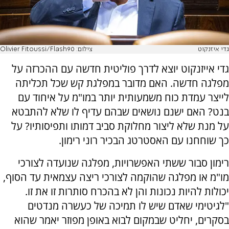
גדי איזנקוט
צילום: Olivier Fitoussi/Flash90
גדי אייזנקוט יוצא לדרך פוליטית חדשה עם ההכרזה על
מפלגה חדשה. האם מדובר במפלגת קש שכל תכליתה
לייצר עמדת כוח משמעותית יותר במו"מ על איחוד עם
בנט? האם ישנם נושאים שבהם עדיף לו שלא להתבטא
על מנת שלא ליצור מחלוקת סביב דמותו ותפיסותיו? על
כך שוחחנו עם האסטרטג הבכיר רוני רימון.
רימון סבור ששתי האפשרויות, מפלגה שנועדה לצורכי
מו"מ או מפלגה שהוקמה לצורכי ריצה עצמאית עד הסוף,
יכולות להיות נכונות והן לא בהכרח סותרות זו את זו.
"לגיטימי שאדם שיש לו תמיכה של כעשרה מנדטים
בסקרים, יחליט שבמקום לבוא באופן מפוזר יאמר שהוא