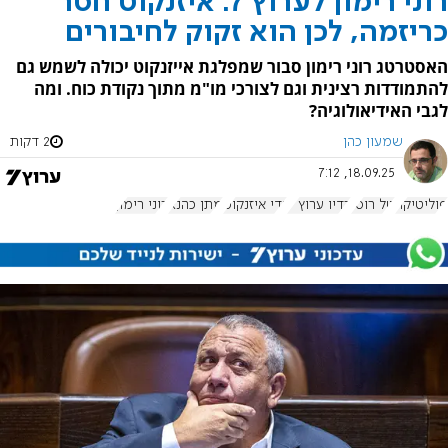
רוני רימון לערוץ 7: איזנקוט חסר
כריזמה, לכן הוא זקוק לחיבורים
האסטרטג רוני רימון סבור שמפלגת אייזנקוט יכולה לשמש גם
להתמודדות רצינית וגם לצורכי מו"מ מתוך נקודת כוח. ומה
לגבי האידיאולוגיה?
שמעון כהן
2 דקות
18.09.25, 7:12
פוליטיקה
טל רוסו
רדיו ערוץ 7
גדי איזנקוט
מתן כהנא
רוני רימון