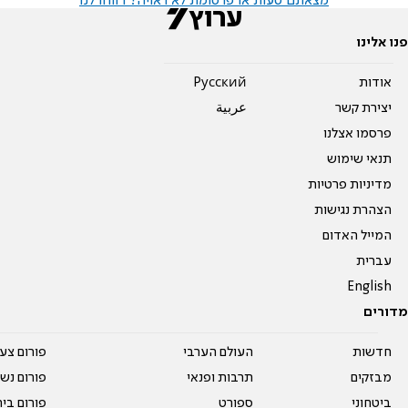
מצאתם טעות או פרסומת לא ראויה? דווחו לנו
פנו אלינו
אודות
Pусский
יצירת קשר
عربية
פרסמו אצלנו
תנאי שימוש
מדיניות פרטיות
הצהרת נגישות
המייל האדום
עברית
English
מדורים
חדשות
העולם הערבי
פורום צע
מבזקים
תרבות ופנאי
פורום נשו
ביטחוני
ספורט
פורום בי