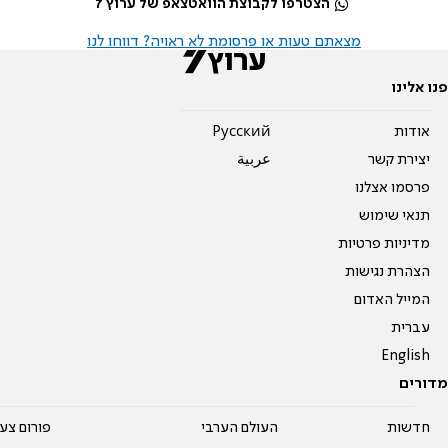
הצטרפו לקבוצת הוואטצאפ של ערוץ 7
מצאתם טעות או פרסומת לא ראויה? דווחו לנו
פנו אלינו
אודות
Pусский
יצירת קשר
عربية
פרסמו אצלנו
תנאי שימוש
מדיניות פרטיות
הצהרת נגישות
המייל האדום
עברית
English
מדורים
חדשות
העולם הערבי
פורום צע