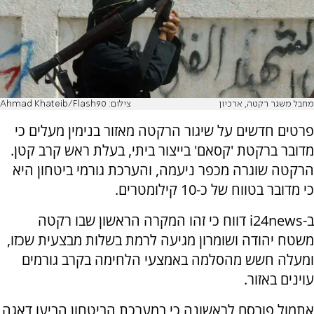
מחבל משגר רקטה, ארכיון
צילום: Ahmad Khateib/Flash90
פרטים חדשים על שיגור הרקטה מאזור בנימין מעלים כי
מדובר ברקטת 'קסאם' בייצור ביתי, בעלת ראש קרב קטן.
הרקטה שוגרה מכפר ניעמה, והערכת גורמי ביטחון היא
כי מדובר בטווח של כ-10 קילומטרים.
ב-i24news דווח כי זהו המקרה הראשון שבו רקטה
משטח יהודה ושומרון מגיעה לרמת בשלות מבצעית שכזו,
ומעלה חשש מהסלמה באמצעי הלחימה בקרב גורמים
עוינים באזור.
אתמול פורסם לראשונה כי במערכת הביטחון הביעו דאגה