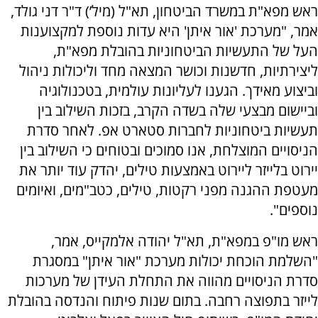
ראש מפא"ת במשרד הביטחון, תא"ל (מיל’) ד"ר דני גולד,
אמר, "מערכת 'אור איתן' היא עדות נוספת למקצוענות
העל של התעשיות הביטחוניות בהובלת מפא"ת,
ליצירתיות, חדשנות וכושר המצאה מחד וליכולות ניהול
וביצוע מאידך. הגענו לעליונות עולמית, בטכנולוגיה
וביישום מבצעי שלה בשדה הקרב, בזכות השילוב בין
תעשיות ביטחוניות לחברות סטארט אפ. לאחר סדרת
הניסויים המוצלחת, אנו סמוכים ובטוחים כי השילוב בין
יירוט בלייזר ליירוט באמצעות טילים, יהדק עוד יותר את
מעטפת ההגנה מפני רקטות, טילים, כטב"מים, ואיומים
נוספים".
ראש מו"פ במפא"ת, תא"ל יהודה אלמקייס, אמר,
"השלמת הוכחת יכולות מערכת "אור איתן" במסגרת
סדרת הניסויים מהווה את התחלת העידן של מערכות
לייזר בתפוצה רחבה. בתום שנות פיתוח והנדסה בהובלת