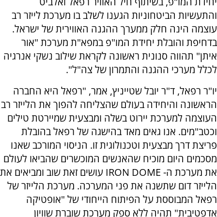
יחידת המו"פ, בשיתוף חיל האוויר רפאל ואלביט
והתעשיות הביטחוניות הגענו לשלב בו מערכת לייזר רב
עוצמה הינה חלק ממערך ההגנה האווירית של ישראל.
בדחיפת והובלת יחידת המו"פ במפא"ת מערכת "אור
איתן" תהווה סנונית ראשונה לקראת שילוב נשקי אנרגיה
לכלל מערכי ההגנה והתמרון של צה"ל".
יו"ר רפאל, ד"ר יובל שטייניץ, אמר, "רפאל היא החברה
הראשונה והיחידה בעולם שהצליחה להפוך את הלייזר רב
העוצמה למערכת יירוט בשלה ומבצעית שמיירטת טילים
וכטב"מים. אנו גאים מאד בהישגה של רפאל בהובלת
פריצת דרך מבצעית וטכנולוגית זו. הניסוי המורכב שאנו
מסכמים היום מוכיח שהאנשים המוכשרים שהביאו לעולם
את מערכת ה- IRON DOME עושים זאת שוב ומביאים את
הלייזר דום שתשנה את פני המערכה. מערכת הלייזר של
רפאל המבוססת על הפיתוח הייחודי של "אופטיקה
אדפטיבית" תהיה ללא ספק מערכת שוברת שוויון