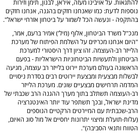
להתגאות. על אויבינו מעזה, איראן, לבנון, תימן וזירות
נוספות לדעת: כמו שאנחנו חזקים בהגנה, אנחנו חזקים
בהתקפה - ונעשה הכל לשמור על ביטחון אזרחי ישראל".
מנכ"ל משרד הביטחון, אלוף (מיל') אמיר ברעם, אמר,
"היום אנחנו מכריזים על השלמת הפיתוח של מערכת
הלייזר רב-העוצמה. זהו ציון דרך היסטורי למערכת
הביטחון ולתעשיות הביטחוניות הישראליות - בפעם
הראשונה בעולם מערכת יירוט בלייזר רב עוצמה, מגיעה
לבשלות מבצעית ומבצעת יירוטים רבים בסדרת ניסויים
המדמה תרחישים מבצעיים שונים. מערכת הלייזר
רב-העוצמה תשתלב בתוך מערך ההגנה הרב שכבתי של
מדינת ישראל, ובכך תשתפר עוד יותר האינטגרציה
הרב-שכבתית עם המיירטים הרקטיים הנוספים
(עלות-תועלת ומיצוי יתרונות יחסיים אל מול סוג האיום,
הטווח ותנאי הסביבה)".