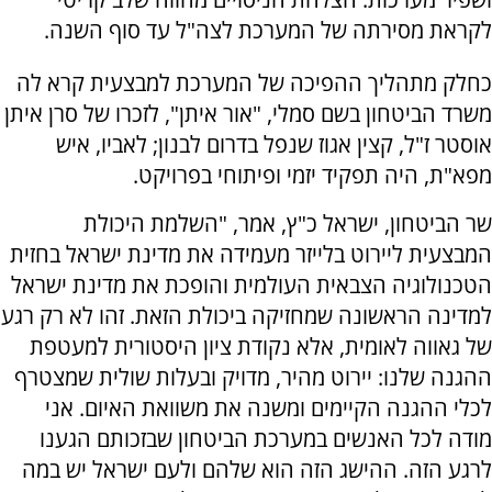
לקראת מסירתה של המערכת לצה"ל עד סוף השנה.
כחלק מתהליך ההפיכה של המערכת למבצעית קרא לה
משרד הביטחון בשם סמלי, "אור איתן", לזכרו של סרן איתן
אוסטר ז"ל, קצין אגוז שנפל בדרום לבנון; לאביו, איש
מפא"ת, היה תפקיד יזמי ופיתוחי בפרויקט.
שר הביטחון, ישראל כ"ץ, אמר, "השלמת היכולת
המבצעית ליירוט בלייזר מעמידה את מדינת ישראל בחזית
הטכנולוגיה הצבאית העולמית והופכת את מדינת ישראל
למדינה הראשונה שמחזיקה ביכולת הזאת. זהו לא רק רגע
של גאווה לאומית, אלא נקודת ציון היסטורית למעטפת
ההגנה שלנו: יירוט מהיר, מדויק ובעלות שולית שמצטרף
לכלי ההגנה הקיימים ומשנה את משוואת האיום. אני
מודה לכל האנשים במערכת הביטחון שבזכותם הגענו
לרגע הזה. ההישג הזה הוא שלהם ולעם ישראל יש במה