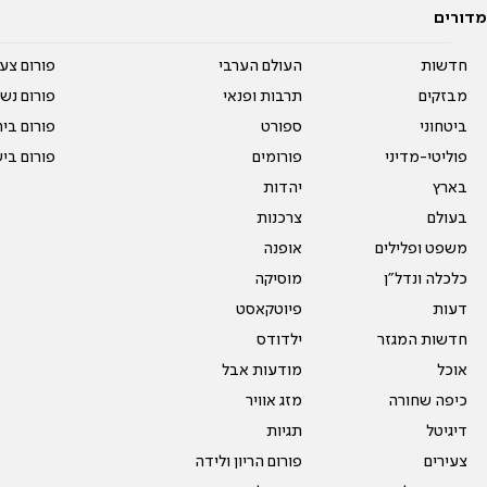
מדורים
חדשות
העולם הערבי
פורום צע
מבזקים
תרבות ופנאי
פורום נשו
ביטחוני
ספורט
פורום בי
פוליטי-מדיני
פורומים
פורום בי
בארץ
יהדות
בעולם
צרכנות
משפט ופלילים
אופנה
כלכלה ונדל"ן
מוסיקה
דעות
פיוטקאסט
חדשות המגזר
ילדודס
אוכל
מודעות אבל
כיפה שחורה
מזג אוויר
דיגיטל
תגיות
צעירים
פורום הריון ולידה