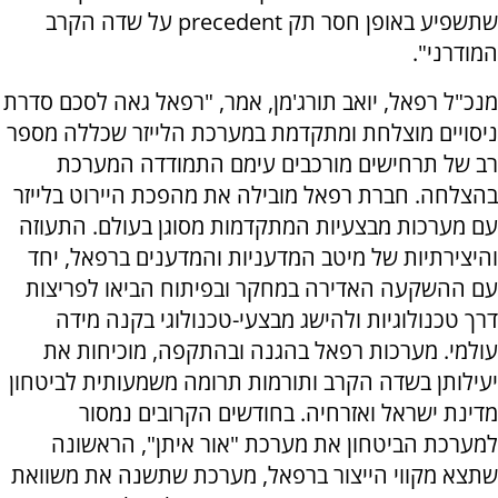
שתשפיע באופן חסר תק precedent על שדה הקרב
המודרני".
מנכ"ל רפאל, יואב תורג'מן, אמר, "רפאל גאה לסכם סדרת
ניסויים מוצלחת ומתקדמת במערכת הלייזר שכללה מספר
רב של תרחישים מורכבים עימם התמודדה המערכת
בהצלחה. חברת רפאל מובילה את מהפכת היירוט בלייזר
עם מערכות מבצעיות המתקדמות מסוגן בעולם. התעוזה
והיצירתיות של מיטב המדעניות והמדענים ברפאל, יחד
עם ההשקעה האדירה במחקר ובפיתוח הביאו לפריצות
דרך טכנולוגיות ולהישג מבצעי-טכנולוגי בקנה מידה
עולמי. מערכות רפאל בהגנה ובהתקפה, מוכיחות את
יעילותן בשדה הקרב ותורמות תרומה משמעותית לביטחון
מדינת ישראל ואזרחיה. בחודשים הקרובים נמסור
למערכת הביטחון את מערכת "אור איתן", הראשונה
שתצא מקווי הייצור ברפאל, מערכת שתשנה את משוואת