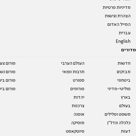
מדיניות פרטיות
הצהרת נגישות
המייל האדום
עברית
English
מדורים
חדשות
העולם הערבי
פורום צע
מבזקים
תרבות ופנאי
פורום נשו
ביטחוני
ספורט
פורום בי
פוליטי-מדיני
פורומים
פורום בי
בארץ
יהדות
בעולם
צרכנות
משפט ופלילים
אופנה
כלכלה ונדל"ן
מוסיקה
דעות
פיוטקאסט