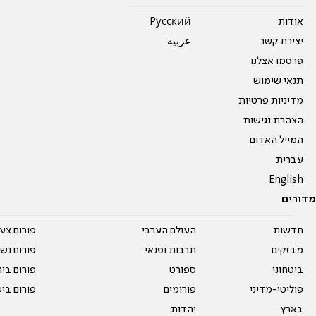
אודות
Pусский
יצירת קשר
عربية
פרסמו אצלנו
תנאי שימוש
מדיניות פרטיות
הצהרת נגישות
המייל האדום
עברית
English
מדורים
חדשות
העולם הערבי
פורום צע
מבזקים
תרבות ופנאי
פורום נשו
ביטחוני
ספורט
פורום בי
פוליטי-מדיני
פורומים
פורום בי
בארץ
יהדות