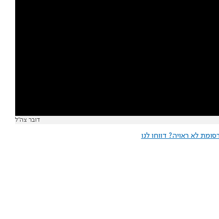
דובר צה"ל
ומת לא ראויה? דווחו לנו