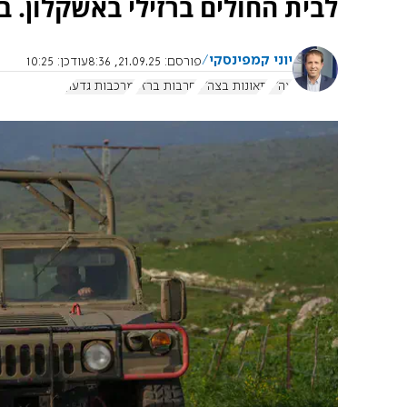
לבית החולים ברזילי באשקלון. 
יוני קמפינסקי
פורסם:
21.09.25, 8:36
עודכן:
10:25
צה"ל
תאונות בצה"ל
חרבות ברזל
מרכבות גדעון