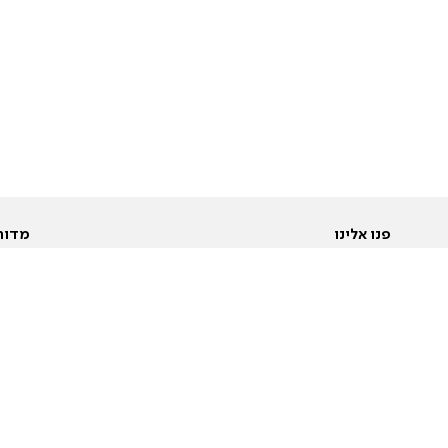
פנו אלינו
מדור
אודות
Pусский
חד
יצירת קשר
عربية
מב
פרסמו אצלנו
בי
תנאי שימוש
פו
מדיניות פרטיות
בא
הצהרת נגישות
בע
המייל האדום
מש