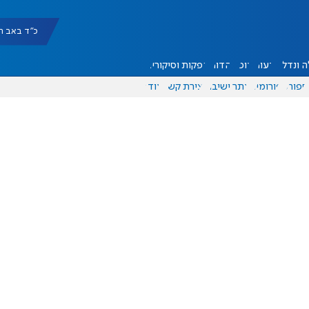
כ"ד באב תשפ"ו |
 ונדל"ן
דעות
אוכל
יהדות
הפקות וסיקורים
ספורט
פורומים
אתר ישיבה
יצירת קשר
עוד