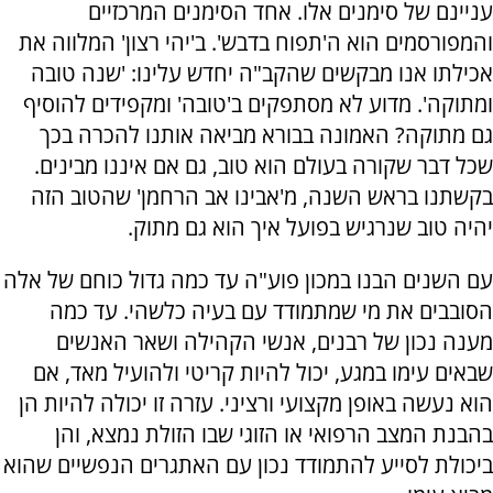
עניינם של סימנים אלו. אחד הסימנים המרכזיים
והמפורסמים הוא ה'תפוח בדבש'. ב'יהי רצון' המלווה את
אכילתו אנו מבקשים שהקב"ה יחדש עלינו: 'שנה טובה
ומתוקה'. מדוע לא מסתפקים ב'טובה' ומקפידים להוסיף
גם מתוקה? האמונה בבורא מביאה אותנו להכרה בכך
שכל דבר שקורה בעולם הוא טוב, גם אם איננו מבינים.
בקשתנו בראש השנה, מ'אבינו אב הרחמן' שהטוב הזה
יהיה טוב שנרגיש בפועל איך הוא גם מתוק.
עם השנים הבנו במכון פוע"ה עד כמה גדול כוחם של אלה
הסובבים את מי שמתמודד עם בעיה כלשהי. עד כמה
מענה נכון של רבנים, אנשי הקהילה ושאר האנשים
שבאים עימו במגע, יכול להיות קריטי ולהועיל מאד, אם
הוא נעשה באופן מקצועי ורציני. עזרה זו יכולה להיות הן
בהבנת המצב הרפואי או הזוגי שבו הזולת נמצא, והן
ביכולת לסייע להתמודד נכון עם האתגרים הנפשיים שהוא