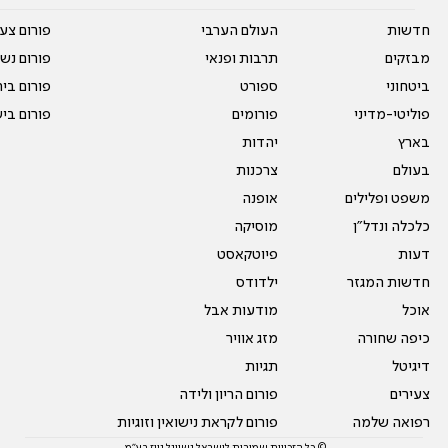
חדשות
העולם הערבי
פורום צע
מבזקים
תרבות ופנאי
פורום נשו
ביטחוני
ספורט
פורום בי
פוליטי-מדיני
פורומים
פורום בי
בארץ
יהדות
בעולם
צרכנות
משפט ופלילים
אופנה
כלכלה ונדל"ן
מוסיקה
דעות
פיוטקאסט
חדשות המגזר
ילדודס
אוכל
מודעות אבל
כיפה שחורה
מזג אוויר
דיגיטל
תגיות
צעירים
פורום הריון ולידה
רפואה שלמה
פורום לקראת נישואין וזוגיות