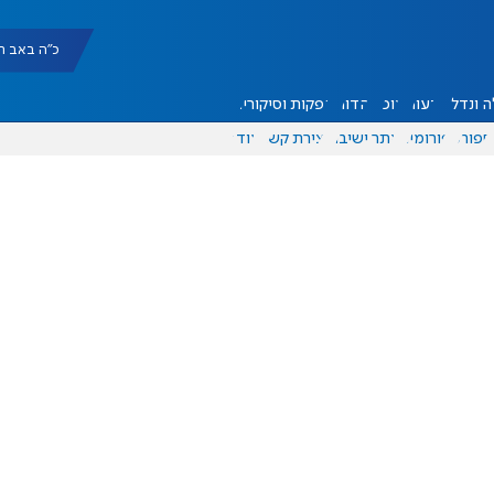
כ"ה באב תשפ"ו |
 ונדל"ן
דעות
אוכל
יהדות
הפקות וסיקורים
ספורט
פורומים
אתר ישיבה
יצירת קשר
עוד