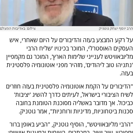
הרב יוסף יצחק גוטניק
צילום: באדיבות המצלם
על רקע המבצע בעזה והדיבורים על היום שאחרי, איש
העסקים האוסטרלי, המוכר בכינויו 'שליח הרבי
מליובאוויטש לענייני שלימות הארץ', המוכר גם מקמפיין
'נתניהו טוב ליהודים', מזהיר מפני אוטונומיה פלסטינית
בעזה.
"הדיבורים על הקמת אוטונומיה פלסטינית בעזה חוזרים
לשיח הציבורי בישראל, לעיתים כדרך להשיג 'יציבות'
כביכול. אך מדובר באשליה מסוכנת הטומנת בחובה
סכנות ביטחוניות, מדיניות ורוחניות", אמר גוטניק.
"הרבי מליובאוויטש", הוסיף גוטניק, "הביע באופן ברור
ומפורש, שוב ושוב, במכתבים, בשיחות ובמענות אישיים: