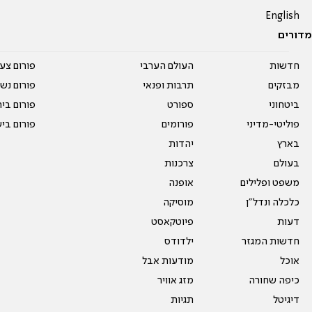
English
מדורים
חדשות
העולם הערבי
פורום צע
מבזקים
תרבות ופנאי
פורום נשו
ביטחוני
ספורט
פורום בי
פוליטי-מדיני
פורומים
פורום בי
בארץ
יהדות
בעולם
צרכנות
משפט ופלילים
אופנה
כלכלה ונדל"ן
מוסיקה
דעות
פיוטקאסט
חדשות המגזר
ילדודס
אוכל
מודעות אבל
כיפה שחורה
מזג אוויר
דיגיטל
תגיות