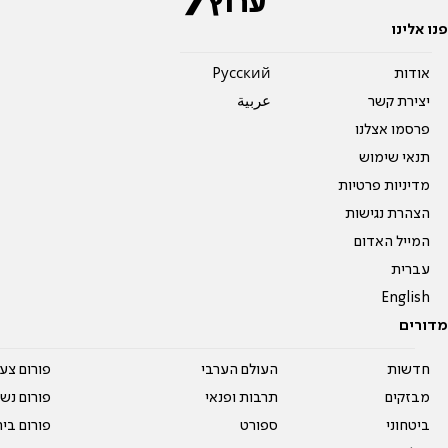
פנו אלינו
אודות
Pусский
יצירת קשר
عربية
פרסמו אצלנו
תנאי שימוש
מדיניות פרטיות
הצהרת נגישות
המייל האדום
עברית
English
מדורים
חדשות
העולם הערבי
פורום צע
מבזקים
תרבות ופנאי
פורום נשו
ביטחוני
ספורט
פורום בי