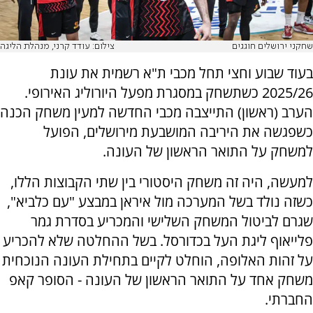
שחקני ירושלים חוגגים
צילום: עודד קרני, מנהלת הליגה
בעוד שבוע וחצי תחל מכבי ת"א רשמית את עונת
2025/26 כשתשחק במסגרת מפעל היורוליג האירופי.
הערב (ראשון) התייצבה מכבי החדשה למעין משחק הכנה
כשפגשה את היריבה המושבעת מירושלים, הפועל
למשחק על התואר הראשון של העונה.
למעשה, היה זה משחק היסטורי בין שתי הקבוצות הללו,
כשזה נולד בשל המערכה מול איראן במבצע "עם כלביא",
שגרם לביטול המשחק השלישי והמכריע בסדרת גמר
פלייאוף ליגת העל בכדורסל. בשל ההחלטה שלא להכריע
על זהות האלופה, הוחלט לקיים בתחילת העונה הנוכחית
משחק אחד על התואר הראשון של העונה - הסופר קאפ
החברתי.