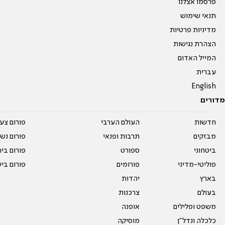
פרסמו אצלנו
תנאי שימוש
מדיניות פרטיות
הצהרת נגישות
המייל האדום
עברית
English
מדורים
חדשות
העולם הערבי
פורום צע
מבזקים
תרבות ופנאי
פורום נשו
ביטחוני
ספורט
פורום בי
פוליטי-מדיני
פורומים
פורום בי
בארץ
יהדות
בעולם
צרכנות
משפט ופלילים
אופנה
כלכלה ונדל"ן
מוסיקה