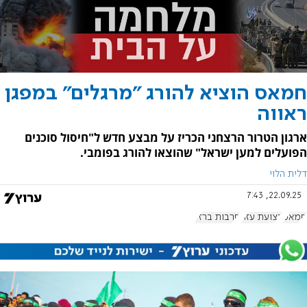
חמאס הוציא להורג "מרגלים" במפגן
ראווה
ארגון הטרור הרצחני הכריז על מבצע חדש ל"חיסול סוכנים
הפועלים למען ישראל" שהוצאו להורג בפומבי.
דלית הלוי
22.09.25, 7:43
חמאס
רצועת עזה
חרבות ברזל