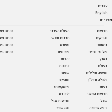
עברית
English
מדורים
חדשות
העולם הערבי
פורום צע
מבזקים
תרבות ופנאי
פורום נשו
ביטחוני
ספורט
פורום בי
פוליטי-מדיני
פורומים
פורום בי
בארץ
יהדות
בעולם
צרכנות
משפט ופלילים
אופנה
כלכלה ונדל"ן
מוסיקה
דעות
פיוטקאסט
חדשות המגזר
ילדודס
אוכל
מודעות אבל
כיפה שחורה
מזג אוויר