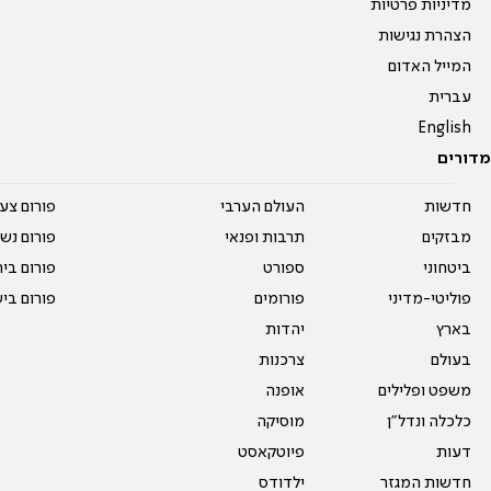
מדיניות פרטיות
הצהרת נגישות
המייל האדום
עברית
English
מדורים
חדשות
העולם הערבי
פורום צע
מבזקים
תרבות ופנאי
פורום נשו
ביטחוני
ספורט
פורום בי
פוליטי-מדיני
פורומים
פורום בי
בארץ
יהדות
בעולם
צרכנות
משפט ופלילים
אופנה
כלכלה ונדל"ן
מוסיקה
דעות
פיוטקאסט
חדשות המגזר
ילדודס