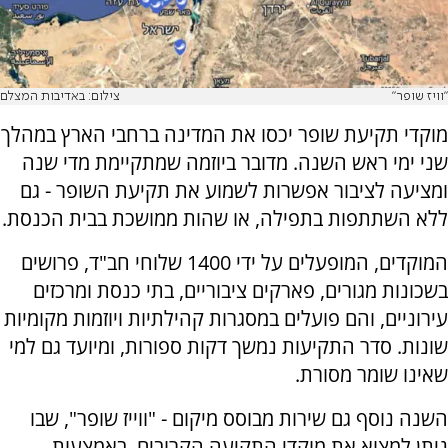
"וויז שופר"
צילום: באדיבות המצלם
מוקדי תקיעת שופר יכסו את המדינה ברחבי הארץ במהלך
שני ימי ראש השנה. מדובר ביוזמה שמתקיימת מדי שנה
ומציעה לציבור אפשרות לשמוע את תקיעת השופר - גם
ללא השתתפות בתפילה, או שהות ממושכת בבית הכנסת.
המוקדים, המופעלים על ידי 1400 שלוחי חב"ד, פרושים
בשכונות מגורים, פארקים ציבוריים, בתי כנסת ומרכזים
עירוניים, והם פועלים במסגרות קהילתיות ויוזמות מקומיות
שונות. סדר התקיעות נמשך דקות ספורות, ומיועד גם למי
שאינו שומר מסורת.
השנה נוסף גם שירות מבוסס מיקום - "ווייז שופר", שבו
ניתן למצוא את מוקדי התקיעה הקרובים. באמצעות