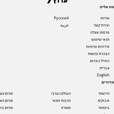
פנו אלינו
אודות
Pусский
יצירת קשר
عربية
פרסמו אצלנו
תנאי שימוש
מדיניות פרטיות
הצהרת נגישות
המייל האדום
עברית
English
מדורים
חדשות
העולם הערבי
פורום צע
מבזקים
תרבות ופנאי
פורום נשו
ביטחוני
ספורט
פורום בי