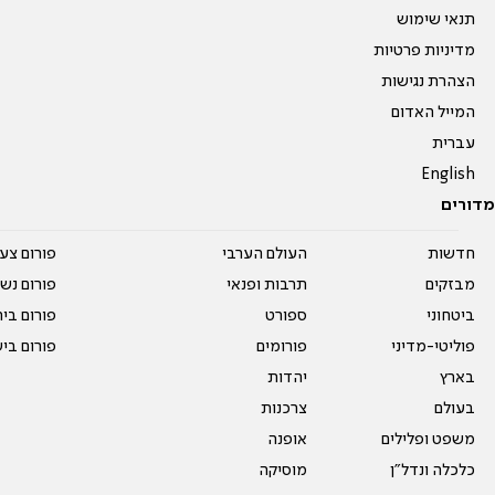
תנאי שימוש
מדיניות פרטיות
הצהרת נגישות
המייל האדום
עברית
English
מדורים
חדשות
העולם הערבי
פורום צע
מבזקים
תרבות ופנאי
פורום נשו
ביטחוני
ספורט
פורום בי
פוליטי-מדיני
פורומים
פורום בי
בארץ
יהדות
בעולם
צרכנות
משפט ופלילים
אופנה
כלכלה ונדל"ן
מוסיקה