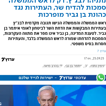
נתניהו לבג"ץ: רק לראש הממשלה
סמכות להדיח שר, העתירות נגד
כהונת בן גביר מופרכות
ראש הממשלה והממשלה הגישו תגובה מקדמית לבג"ץ
בעתירות המבקשות את הדחת השר לביטחון לאומי איתמר בן
גביר. לטענת המדינה, בן גביר אינו מפר את מתווה העקרונות,
הסמכות להדחתו שמורה לראש הממשלה בלבד, והעתירות
חסרות בסיס משפטי.
ערוץ 7
25.09.25, 17:44
בנימין נתניהו
בג"ץ
איתמר בן גביר
גלי בהרב מיארה