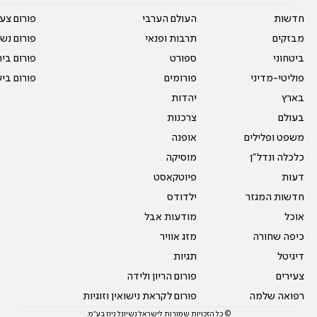
חדשות
העולם הערבי
פורום צע
מבזקים
תרבות ופנאי
פורום נשו
ביטחוני
ספורט
פורום בי
פוליטי-מדיני
פורומים
פורום בי
בארץ
יהדות
בעולם
צרכנות
משפט ופלילים
אופנה
כלכלה ונדל"ן
מוסיקה
דעות
פיוטקאסט
חדשות המגזר
ילדודס
אוכל
מודעות אבל
כיפה שחורה
מזג אוויר
דיגיטל
תגיות
צעירים
פורום הריון ולידה
רפואה שלמה
פורום לקראת נישואין וזוגיות
© כל הזכויות שמורות לישראל נשיונל ניוז בע"מ.