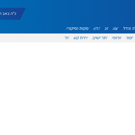
כ"ה באב תשפ"ו |
 ונדל"ן
דעות
אוכל
יהדות
הפקות וסיקורים
ספורט
פורומים
אתר ישיבה
יצירת קשר
עוד