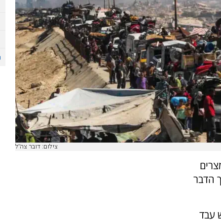
צילום: דובר צה"ל
צרים
ך הדבר
 עבד