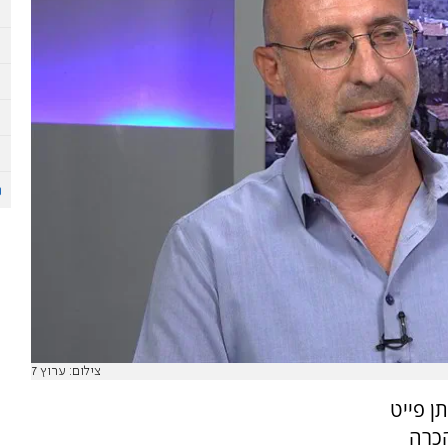
צילום: ערוץ 7
ן פייט
הכרה