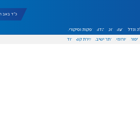
כ"ד באב תשפ"ו |
 ונדל"ן
דעות
אוכל
יהדות
הפקות וסיקורים
ספורט
פורומים
אתר ישיבה
יצירת קשר
עוד