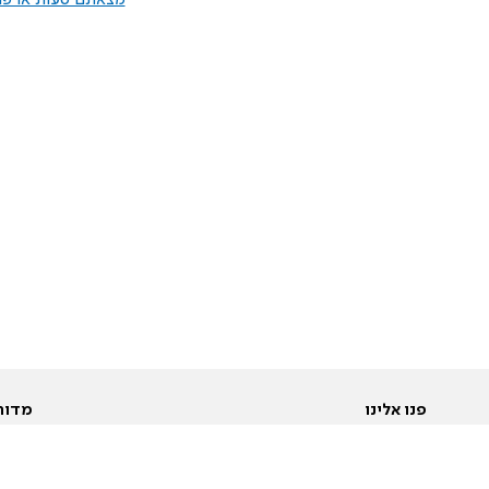
מצאתם טעות או פרס
פנו אלינו
מדור
אודות
Pусский
חד