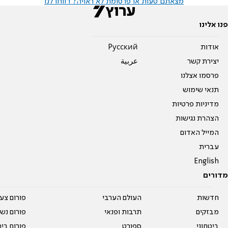
מצאתם טעות או פרסומת לא ראויה? דווחו לנו
פנו אלינו
אודות
Pусский
יצירת קשר
عربية
פרסמו אצלנו
תנאי שימוש
מדיניות פרטיות
הצהרת נגישות
המייל האדום
עברית
English
מדורים
חדשות
העולם הערבי
פורום צע
מבזקים
תרבות ופנאי
פורום נשו
ביטחוני
ספורט
פורום בי