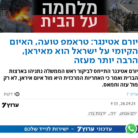
יורם אטינגר: טראמפ טועה, האיום
הקיומי על ישראל הוא מאיראן,
הרבה יותר מעזה
יורם אטינגר התייחס לביקור ראש הממשלה נתניהו בארצות
הברית ואמר כי האחריות המרכזית היא מול איום איראן, לא רק
מול עזה וחמאס.
ערוץ 7
1 דקות
28.09.25, 9:33
יורם אטינגר
ארה"ב
חרבות ברזל