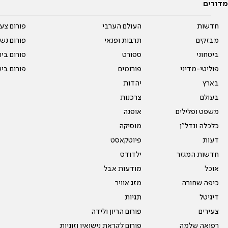
מדורים
חדשות
העולם הערבי
פורום צע
מבזקים
תרבות ופנאי
פורום נשו
ביטחוני
ספורט
פורום בי
פוליטי-מדיני
פורומים
פורום בי
בארץ
יהדות
בעולם
צרכנות
משפט ופלילים
אופנה
כלכלה ונדל"ן
מוסיקה
דעות
פיוטקאסט
חדשות המגזר
ילדודס
אוכל
מודעות אבל
כיפה שחורה
מזג אוויר
דיגיטל
תגיות
צעירים
פורום הריון ולידה
רפואה שלמה
פורום לקראת נישואין וזוגיות