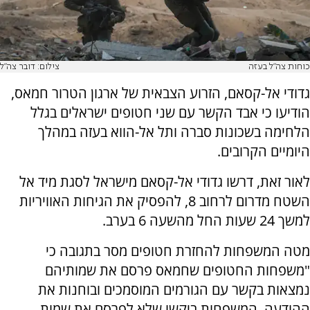
כוחות צה"ל בעזה
צילום: דובר צה"ל
גדודי אל-קסאם, הזרוע הצבאית של ארגון הטרור חמאס,
הודיעו כי אבד הקשר עם שני חטופים ישראלים בגלל
הלחימה בשכונות סברה ותל אל-הווא בעזה במהלך
היומיים הקרובים.
לאור זאת, דרשו גדודי אל-קסאם מישראל לסגת מיד אל
השטח מדרום לרחוב 8, להפסיק את הגיחות האוויריות
למשך 24 שעות החל מהשעה 6 בערב.
מטה המשפחות להחזרת חטופים מסר בתגובה כי
"משפחות החטופים שחמאס פרסם את שמותיהם
נמצאות בקשר עם הגורמים המוסמכים ובוחנות את
ההודעה. המשפחות ביקשו שלא לפרסם את שמות