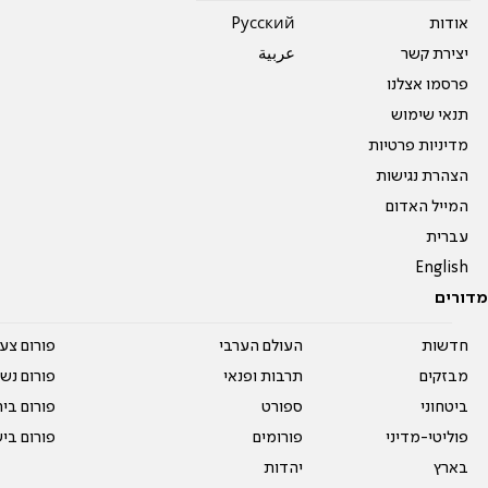
אודות
Pусский
יצירת קשר
عربية
פרסמו אצלנו
תנאי שימוש
מדיניות פרטיות
הצהרת נגישות
המייל האדום
עברית
English
מדורים
חדשות
העולם הערבי
פורום צע
מבזקים
תרבות ופנאי
פורום נשו
ביטחוני
ספורט
פורום בי
פוליטי-מדיני
פורומים
פורום בי
בארץ
יהדות