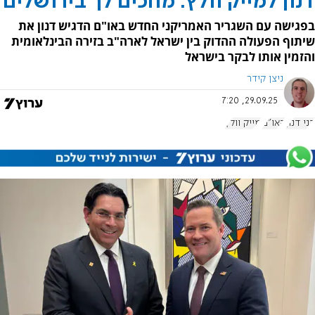
דנון למייק וולץ: מחכים לך בירושלים
בפגישה עם השגריר האמריקני החדש באו"ם הדגיש דנון את
שיתוף הפעולה ההדוק בין ישראל לארה"ב בזירה הבינלאומית
והזמין אותו לבקר בישראל
ניצן קידר
29.09.25, 7:20
דני דנון
האו"ם
מייק וולץ