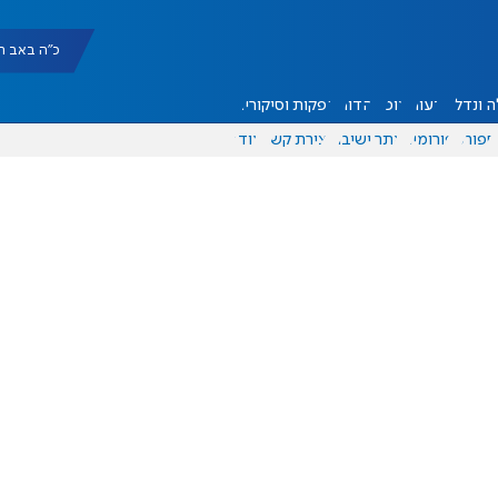
כ"ה באב תשפ"ו |
 ונדל"ן
דעות
אוכל
יהדות
הפקות וסיקורים
ספורט
פורומים
אתר ישיבה
יצירת קשר
עוד