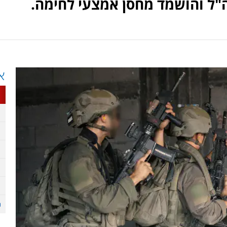
ה"ל והושמד מחסן אמצעי לחימה.
א