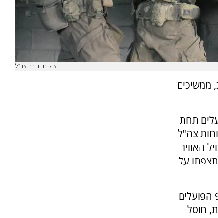
צילום: דובר צה"ל
, ממשיכים
צוות הקרב של חטיבה 7 הפועלים תחת
כוחות צה"ל
ל האוויר
תצפתו על
אמש, מחבל ירה פצמ"רים לעבר כוחות אוגדה 98 הפועלים
ת, חוסל