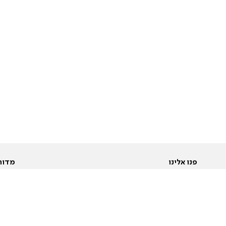
פנו אלינו
מדור
אודות
Pусский
חד
יצירת קשר
عربية
מב
פרסמו אצלנו
בי