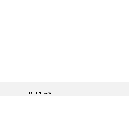
עקבו אחרינו
ות
טוויטר
ם הריון ולידה
פייסבוק
ום לקראת נישואין וזוגיות
אינסטגרם