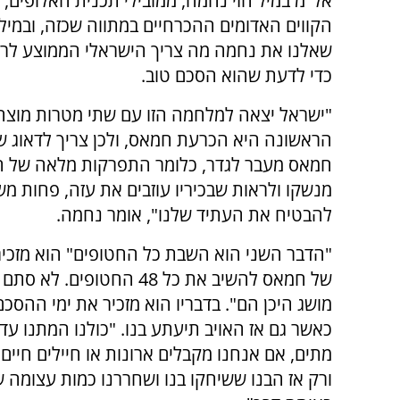
אל"מ במיל חזי נחמה, ממובילי תכנית האלופים, 
הקווים האדומים ההכרחיים במתווה שכזה, ובמיל
שאלנו את נחמה מה צריך הישראלי הממוצע לר
כדי לדעת שהוא הסכם טוב.
"ישראל יצאה למלחמה הזו עם שתי מטרות מוצה
הראשונה היא הכרעת חמאס, ולכן צריך לדאוג ש
חמאס מעבר לגדר, כלומר התפרקות מלאה של 
מנשקו ולראות שבכיריו עוזבים את עזה, פחות מש
להבטיח את העתיד שלנו", אומר נחמה.
"הדבר השני הוא השבת כל החטופים" הוא מזכיר 
של חמאס להשיב את כל 48 ה
מושג היכן הם". בדבריו הוא מזכיר את ימי ההסכ
כאשר גם אז האויב תיעתע בנו. "כולנו המתנו עד
מתים, אם אנחנו מקבלים ארונות או חיילים חיים
ורק אז הבנו ששיחקו בנו ושחררנו כמות עצומה 