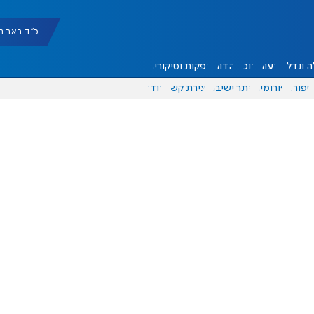
כ"ד באב תשפ"ו |
 ונדל"ן
דעות
אוכל
יהדות
הפקות וסיקורים
ספורט
פורומים
אתר ישיבה
יצירת קשר
עוד