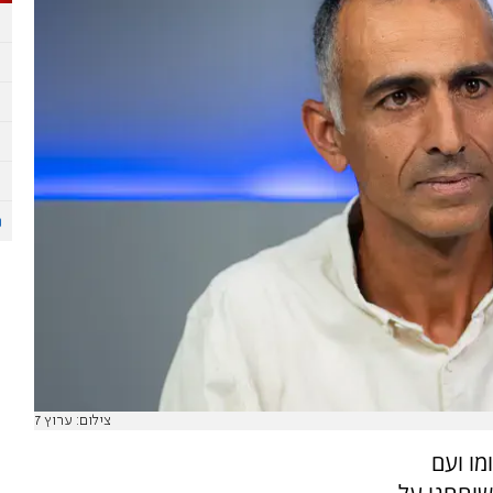
צילום: ערוץ 7
ו ועם