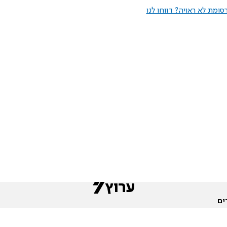
ומת לא ראויה? דווחו לנו
ים
שות
חדשות המגזר
פורומים
תגי