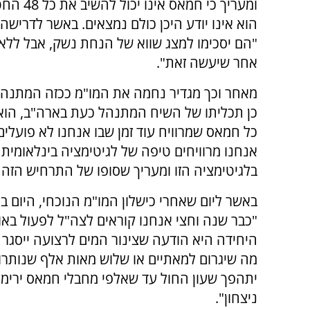
ומעריך כי חמאס א
הוא אינו יודע היכן כולם נמצאים. באשר לדריש
"הם יסכימו למצג שווא של הנחת נשק, אבל ללא
אחר שיעשה זאת".
מאחר וכך מגדיר נחמה את המו"מ ככזה המתנהל 
כן תכליתו של השיח המתנהל כעת בארה"ב, הוא מ
כל חמאס שמרוויח עוד זמן שבו אנחנו לא פועלי
אנחנו מרוויחים טיפה של לגיטימציה בינלאומית
בלגיטימציה הזו ומעריך שסופו של התרחיש הזה ה
באשר ליום שאחרי כישלון המו"מ הנוכחי, היום ב
"כבר שנה וחצי אנחנו קוראים לצה"ל לפעול בא
היחידה היא הודעה שצינור המים לרצועה ייסגר ו
מה שיגרום למאתיים או שלוש מאות אלף שנותרו ל
יתהפך שעון החול עד שאלפי מחבלי חמאס ירימו י
ניצחון".