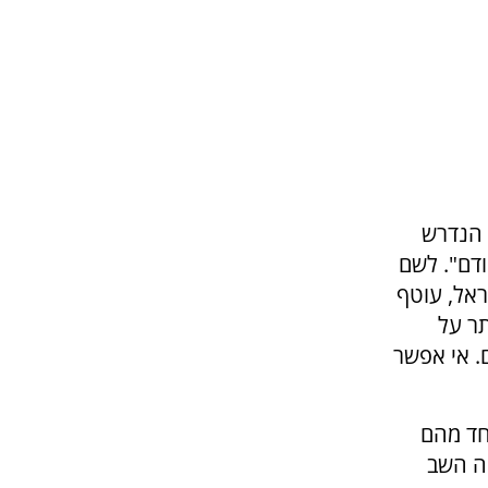
 הנדרש
דם". לשם
ראל, עוטף
תר על
ם. אי אפשר
חד מהם
ה השב