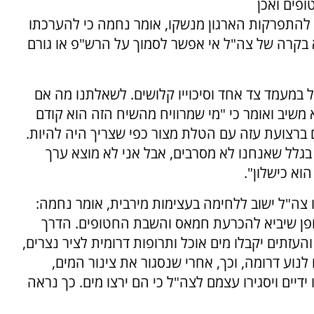
ינו יכול להשיב את כל 48 החטופים ואכן
ה להתפרקות הארגון מנשקו, אומר נחמה כי להערכתו
 בקרה של צה"ל אי אפשר לסמוך על הרש"פ או גורם
במעמד צד אחד וסיכוייו קלושים. לשאלתנו מה אם
שיב ואומר כי "מי שמרוויח מהשיח הזה הוא קודם
ם ברצועת עזה עם הטלת מצור כפי שצריך היה להיות.
 בגלל שאנחנו לא מסרבים, אבל אני לא מוצא ערך
וא כישלון".
ו צה"ל ישוב ללחימה בעצימות מירבית, אומר נחמה:
ופן שיביא להכרעת חמאס והשבת החטופים. הדרך
העזתים יקבלו מים אוכל ותרופות דרומית לציר נצרים,
נוע דרומה, וכך, אחרי שנסגור את צינור המים,
דיים ויסגירו עצמם לצה"ל כי הם ירצו מים. כך נראה