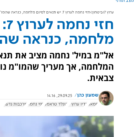
מצב תורני
ערוץ 7
ביטחון
חזי נחמה לערוץ 7: יש תנאים לסיום מלחמה, כנראה שהמו"מ ייכשל
חזי
מלחמה, כנראה שהמ
אל"מ במיל' נחמה מציב את תנא
המלחמה, אך מעריך שהמו"מ נוע
צבאית.
שמעון כהן
29.09.25, 14:16
חמאס
רדיו ערוץ 7
דונלד טראמפ
חזי נחמה
מרכבות גדעון