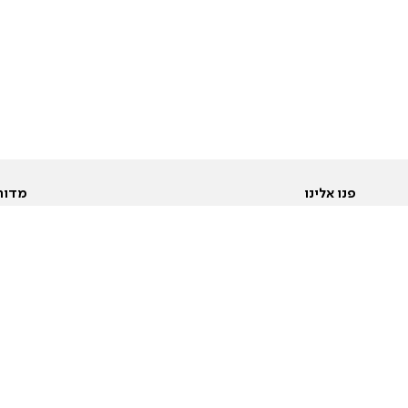
פנו אלינו
מדור
אודות
Pусский
חד
יצירת קשר
عربية
מב
פרסמו אצלנו
בי
תנאי שימוש
פו
מדיניות פרטיות
בא
הצהרת נגישות
בע
המייל האדום
מש