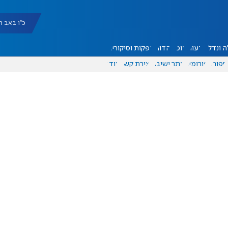
כ"ו באב תשפ"ו |
 ונדל"ן
דעות
אוכל
יהדות
הפקות וסיקורים
ספורט
פורומים
אתר ישיבה
יצירת קשר
עוד