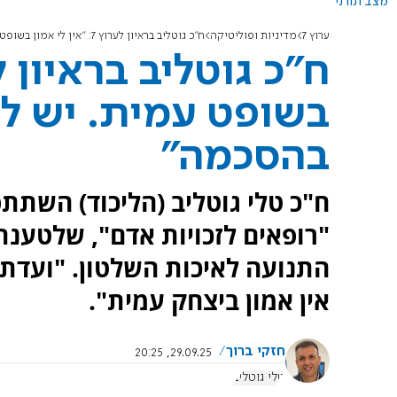
מצב תורני
ערוץ 7
מדיניות ופוליטיקה
ח"כ גוטליב בראיון לערוץ 7: "אין לי אמון בשופט עמית. יש להקים ועדת חקירה בהסכמה"
בשופט עמית. יש ל
בהסכמה"
ח"כ טלי גוטליב (הליכוד) השתתפ
"רופאים לזכויות אדם", שלטענת
התנועה לאיכות השלטון. "ועדת ח
אין אמון ביצחק עמית".
חזקי ברוך
29.09.25, 20:25
טלי גוטליב